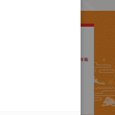
明
緒20年 ，歲次甲午年(西元1894年)
所產製傳統口味產品 ，完全自產自銷 ，
區中山路520號 <社口犂記餅店本店> 門市販
家早期分店 ，久已"各自獨立經營" ，
無連鎖事宜！
他地區標榜販售類似產品之處所，
店 ，亦非本店供貨之銷售據點 ！
地以外絕無直營分店或其他銷售據點，
察 ！