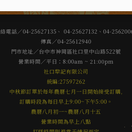
絡電話／04-25627135、 04-25627132、04-256200
傳真／04-25612940
門市地址／台中市神岡區社口里中山路522號
營業時間／平日：8:00am ~ 21:00pm
社口犂記有限公司
統編:27597262
中秋節訂單於每年農曆七月一日開始接受訂購,
訂購時段為每日早上9:00~下午5:00。
農曆八月初一~農曆八月十五
營業時間為早上八點
打烊時間則視當天情況而定