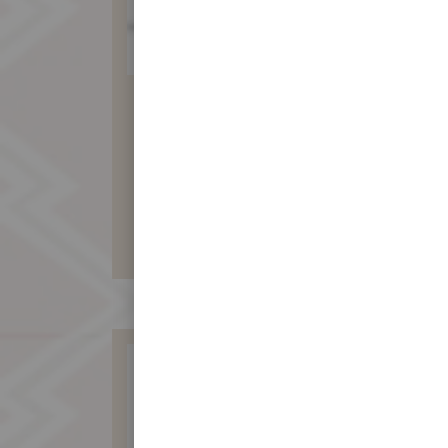
純素食月餅12入
(綠豆沙包素料)
960 元
暫不開放訂購！