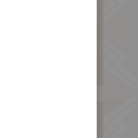
純素食月餅6入
(綠豆沙包素料)
480 元
暫不開放訂購！