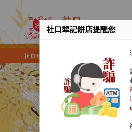
社口犂記餅店提醒您
社口犂記餅店創業於清光緒二十年，歲
永續
百年