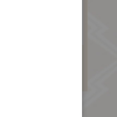
素食牛奶豆沙禮盒
390 元
暫不開放訂購！