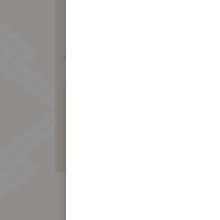
素食蓮子餅禮盒
410 元
暫不開放訂購！