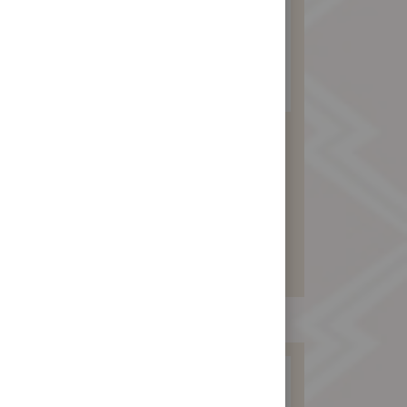
素食杏仁酥禮盒
580 元
暫不開放訂購！