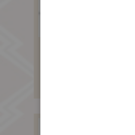
素食麥芽餅禮盒
(20入)
580 元
暫不開放訂購！