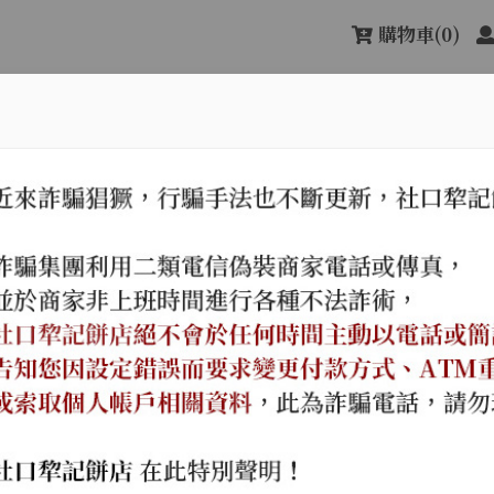
購物車
(0)
關於社口犂記
最新消息
產品
次甲午年（西元一八九四年）。
傳承古樸純真的味道，
名店，遵循古法，信用第一