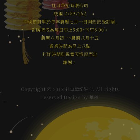
社口犂記有限公司
統編:27597262
中秋節訂單於每年農曆七月一日開始接受訂購,
訂購時段為每日早上9:00~下午5:00。
農曆八月初一~農曆八月十五
營業時間為早上八點
打烊時間則視當天情況而定
謝謝。
Copyright ⓒ 2018 社口犂記餅店. All rights
reserved Design by
華越