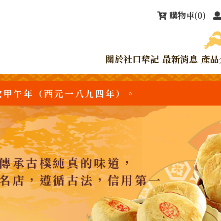
購物車
(0)
關於社口犂記
最新消息
產品
次甲午年（西元一八九四年）。
傳承古樸純真的味道，
名店，遵循古法，信用第一