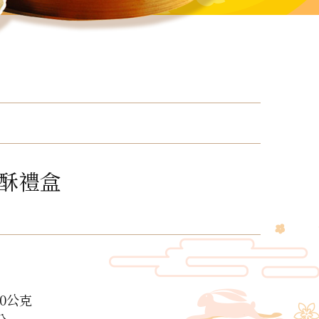
酥禮盒
0公克