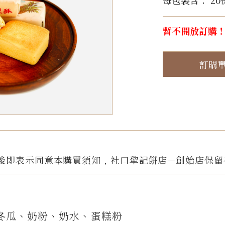
每包裝含： 20
暫不開放訂購
訂購
後即表示同意本購買須知﹐社口犂記餅店—創始店保留
冬瓜、奶粉、奶水、蛋糕粉