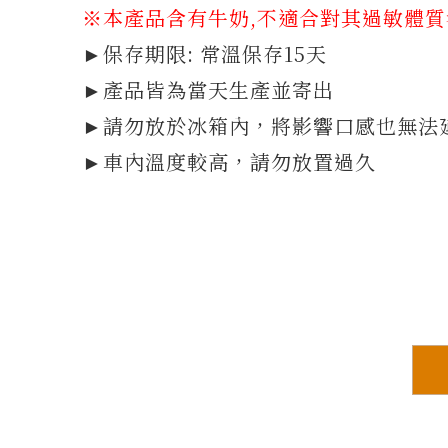
※本產品含有牛奶,不適合對其過敏體
►保存期限: 常溫保存15天
►產品皆為當天生產並寄出
►請勿放於冰箱內，將影響口感也無法
►車內溫度較高，請勿放置過久