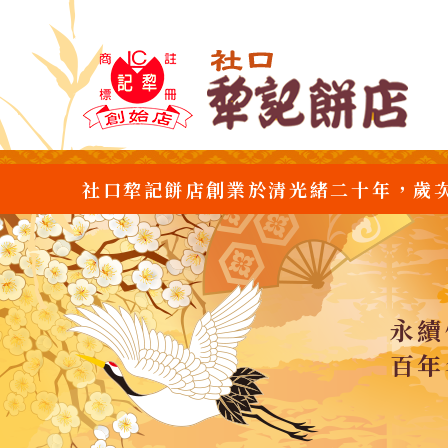
社口犂記餅店創業於清光緒二十年，歲
永續
百年