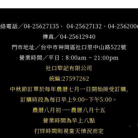
絡電話／04-25627135、 04-25627132、04-256200
傳真／04-25612940
門市地址／台中市神岡區社口里中山路522號
營業時間／平日：8:00am ~ 21:00pm
社口犂記有限公司
統編:27597262
中秋節訂單於每年農曆七月一日開始接受訂購,
訂購時段為每日早上9:00~下午5:00。
農曆八月初一~農曆八月十五
營業時間為早上八點
打烊時間則視當天情況而定