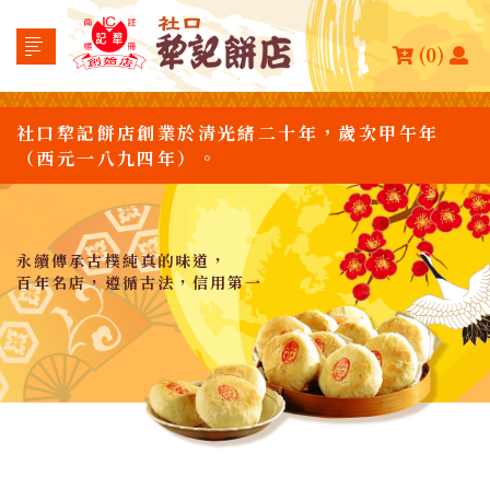
(0)
社口犂記餅店創業於清光緒二十年，歲次甲午年
（西元一八九四年）。
永續傳承古樸純真的味道，
百年名店，遵循古法，信用第一