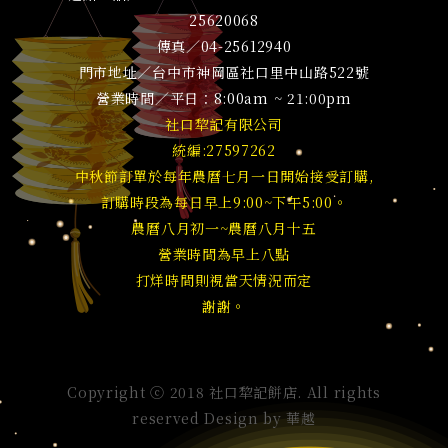
25620068
傳真／04-25612940
門市地址／台中市神岡區社口里中山路522號
營業時間／平日：8:00am ~ 21:00pm
社口犂記有限公司
統編:27597262
中秋節訂單於每年農曆七月一日開始接受訂購,
訂購時段為每日早上9:00~下午5:00。
農曆八月初一~農曆八月十五
營業時間為早上八點
打烊時間則視當天情況而定
謝謝。
Copyright ⓒ 2018 社口犂記餅店. All rights
reserved Design by
華越