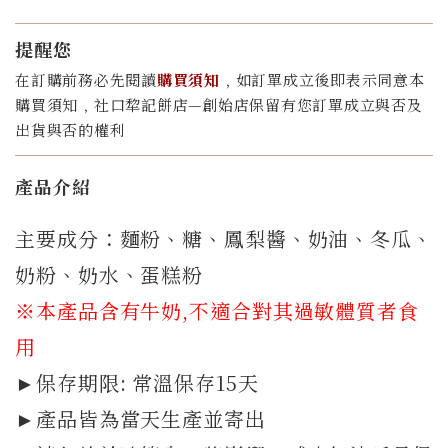
提醒您
在訂購前務必先閱讀
購買須知
﹐如訂單成立後即表示同意本
購買須知﹐社口犂記餅店—創始店保留有您訂單成立與否及
出貨與否的權利
產品介紹
主要成分：麵粉、糖、鳳梨醬、奶油、冬瓜、
奶粉、奶水、蛋糕粉
※本產品含有牛奶,不適合對其過敏體質者食
用
►保存期限: 常溫保存15天
►產品皆為當天生產並寄出