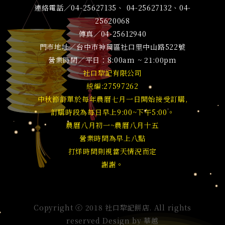
連絡電話／04-25627135、 04-25627132、04-
25620068
傳真／04-25612940
門市地址／台中市神岡區社口里中山路522號
營業時間／平日：8:00am ~ 21:00pm
社口犂記有限公司
統編:27597262
中秋節訂單於每年農曆七月一日開始接受訂購,
訂購時段為每日早上9:00~下午5:00。
農曆八月初一~農曆八月十五
營業時間為早上八點
打烊時間則視當天情況而定
謝謝。
Copyright ⓒ 2018 社口犂記餅店. All rights
reserved Design by
華越