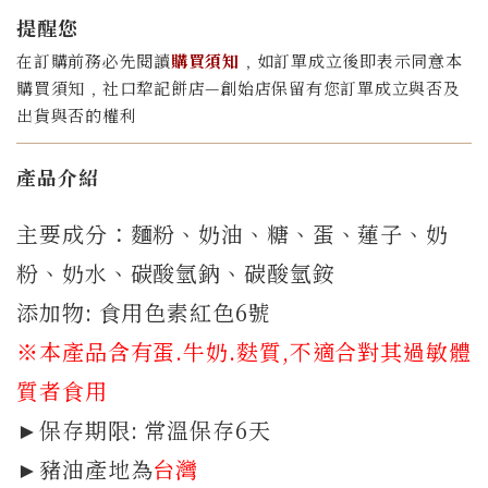
提醒您
在訂購前務必先閱讀
購買須知
﹐如訂單成立後即表示同意本
購買須知﹐社口犂記餅店—創始店保留有您訂單成立與否及
出貨與否的權利
產品介紹
主要成分：麵粉、奶油、糖、蛋、蓮子、奶
粉、奶水、碳酸氫鈉、碳酸氫銨
添加物: 食用色素紅色6號
※本產品含有蛋.牛奶.
麩質
,不適合對其過敏體
質者食用
►保存期限: 常溫保存6天
►豬油產地為
台灣