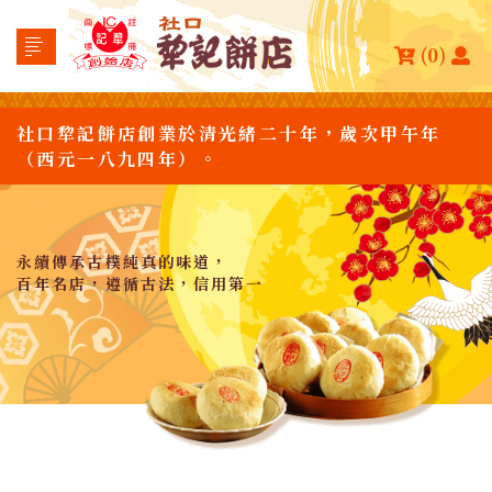
(0)
社口犂記餅店創業於清光緒二十年，歲次甲午年
（西元一八九四年）。
永續傳承古樸純真的味道，
百年名店，遵循古法，信用第一