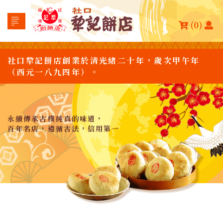
(0)
社口犂記餅店創業於清光緒二十年，歲次甲午年
（西元一八九四年）。
永續傳承古樸純真的味道，
百年名店，遵循古法，信用第一