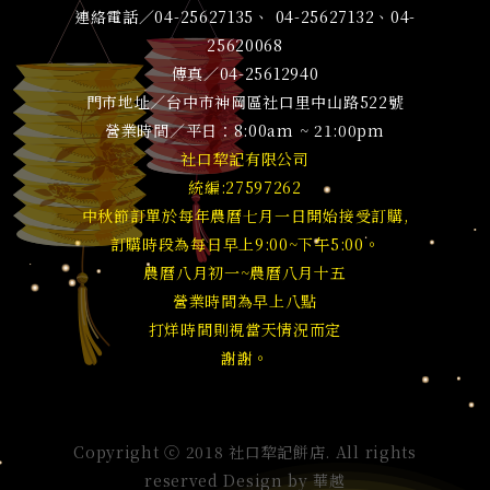
連絡電話／04-25627135、 04-25627132、04-
25620068
傳真／04-25612940
門市地址／台中市神岡區社口里中山路522號
營業時間／平日：8:00am ~ 21:00pm
社口犂記有限公司
統編:27597262
中秋節訂單於每年農曆七月一日開始接受訂購,
訂購時段為每日早上9:00~下午5:00。
農曆八月初一~農曆八月十五
營業時間為早上八點
打烊時間則視當天情況而定
謝謝。
Copyright ⓒ 2018 社口犂記餅店. All rights
reserved Design by
華越