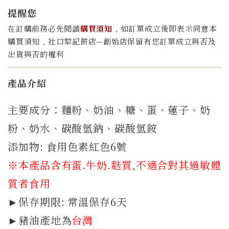
提醒您
在訂購前務必先閱讀
購買須知
﹐如訂單成立後即表示同意本
購買須知﹐社口犂記餅店—創始店保留有您訂單成立與否及
出貨與否的權利
產品介紹
主要成分：麵粉、奶油、糖、蛋、蓮子、奶
粉、奶水、碳酸氫鈉、碳酸氫銨
添加物: 食用色素紅色6號
※本產品含有蛋.牛奶.
麩質
,不適合對其過敏體
質者食用
►保存期限: 常溫保存6天
►豬油產地為
台灣