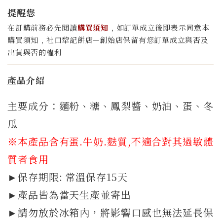
提醒您
在訂購前務必先閱讀
購買須知
﹐如訂單成立後即表示同意本
購買須知﹐社口犂記餅店—創始店保留有您訂單成立與否及
出貨與否的權利
產品介紹
主要成分：麵粉、糖、鳳梨醬、奶油、蛋、冬
瓜
※本產品含有蛋.牛奶.
麩質
,不適合對其過敏體
質者食用
►保存期限: 常溫保存15天
►產品皆為當天生產並寄出
►請勿放於冰箱內，將影響口感也無法延長保