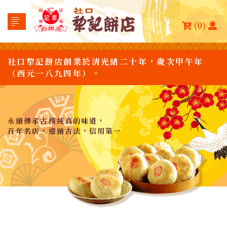
(0)
社口犂記餅店創業於清光緒二十年，歲次甲午年
（西元一八九四年）。
永續傳承古樸純真的味道，
百年名店，遵循古法，信用第一