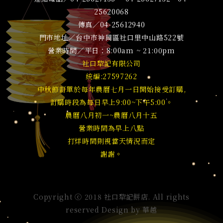
25620068
傳真／04-25612940
門市地址／台中市神岡區社口里中山路522號
營業時間／平日：8:00am ~ 21:00pm
社口犂記有限公司
統編:27597262
中秋節訂單於每年農曆七月一日開始接受訂購,
訂購時段為每日早上9:00~下午5:00。
農曆八月初一~農曆八月十五
營業時間為早上八點
打烊時間則視當天情況而定
謝謝。
Copyright ⓒ 2018 社口犂記餅店. All rights
reserved Design by
華越