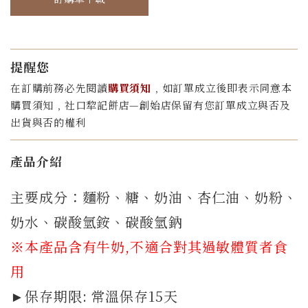
提醒您
在訂購前務必先閱讀
購買須知
﹐如訂單成立後即表示同意本
購買須知﹐社口犂記餅店—創始店保留有您訂單成立與否及
出貨與否的權利
產品介紹
主要成分：麵粉、糖、奶油、杏仁油、奶粉、
奶水、碳酸氫銨、碳酸氫鈉
※本產品含有牛奶,不適合對其過敏體質者食
用
►保存期限: 常溫保存15天