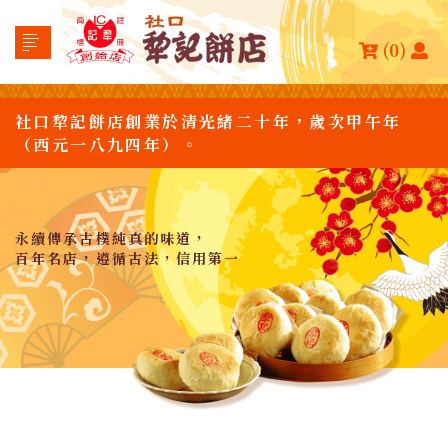
(0)
社口犂記餅店創業於清光緒二十年，歲次甲午年
（西元一八九四年）。
永續傳承古樸純真的味道，
百年名店，遵循古法，信用第一