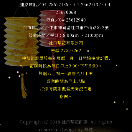
連絡電話／04-25627135、 04-25627132、04-
25620068
傳真／04-25612940
門市地址／台中市神岡區社口里中山路522號
營業時間／平日：8:00am ~ 21:00pm
社口犂記有限公司
統編:27597262
中秋節訂單於每年農曆七月一日開始接受訂購,
訂購時段為每日早上9:00~下午5:00。
農曆八月初一~農曆八月十五
營業時間為早上八點
打烊時間則視當天情況而定
謝謝。
Copyright ⓒ 2018 社口犂記餅店. All rights
reserved Design by
華越