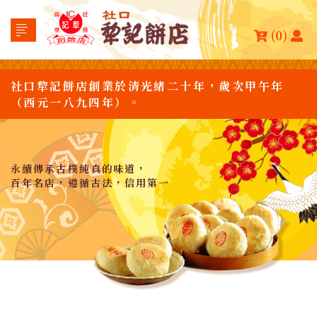
(0)
社口犂記餅店創業於清光緒二十年，歲次甲午年
（西元一八九四年）。
永續傳承古樸純真的味道，
百年名店，遵循古法，信用第一