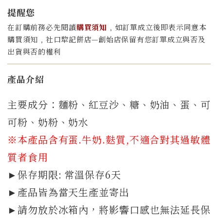
提醒您
在訂購前務必先閱讀
購買須知
﹐如訂單成立後即表示同意本
購買須知﹐社口犂記餅店—創始店保留有您訂單成立與否及
出貨與否的權利
產品介紹
主要成分：麵粉、紅豆沙、糖、奶油、蛋、可
可粉、奶粉、奶水
※本產品含有蛋.牛奶.
麩質
,不適合對其過敏體
質者食用
►保存期限: 常溫保存6天
►產品皆為當天生產並寄出
►請勿放於冰箱內，將影響口感也無法延長保