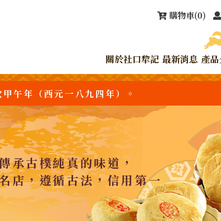
購物車
(0)
關於社口犂記
最新消息
產品
次甲午年（西元一八九四年）。
傳承古樸純真的味道，
名店，遵循古法，信用第一