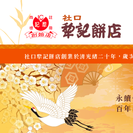
社口犂記餅店創業於清光緒二十年，歲
永續
百年