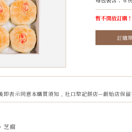
每包裝含： 6 
暫不開放訂購
訂購
後即表示同意本購買須知﹐社口犂記餅店—創始店保留
、芝麻