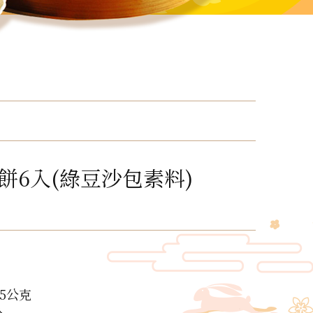
餅6入(綠豆沙包素料)
5公克