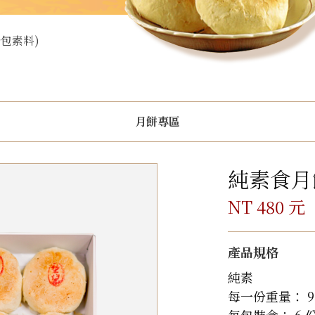
包素料)
月餅專區
純素食月
NT 480 元
產品規格
純素
每一份重量： 9