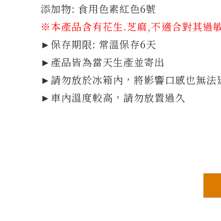
添加物: 食用色素紅色6號
※本產品含有花生.芝麻,不適合對其過
►保存期限: 常溫保存6天
►產品皆為當天生產並寄出
►請勿放於冰箱內，將影響口感也無法
►車內溫度較高，請勿放置過久