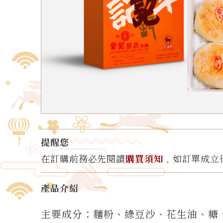
提醒您
在訂購前務必先閱讀
購買須知
﹐如訂單成立
產品介紹
主要成分：麵粉、綠豆沙、花生油、糖