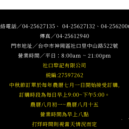
絡電話／04-25627135、 04-25627132、04-256200
傳真／04-25612940
門市地址／台中市神岡區社口里中山路522號
營業時間／平日：8:00am ~ 21:00pm
社口犂記有限公司
統編:27597262
中秋節訂單於每年農曆七月一日開始接受訂購,
訂購時段為每日早上9:00~下午5:00。
農曆八月初一~農曆八月十五
營業時間為早上八點
打烊時間則視當天情況而定