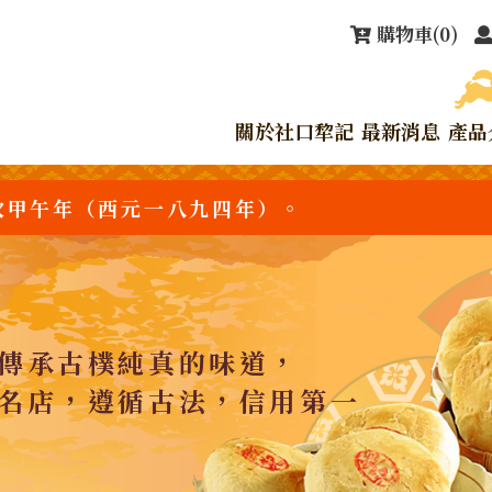
購物車
(0)
關於社口犂記
最新消息
產品
次甲午年（西元一八九四年）。
傳承古樸純真的味道，
名店，遵循古法，信用第一