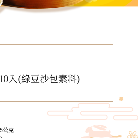
10入(綠豆沙包素料)
5公克