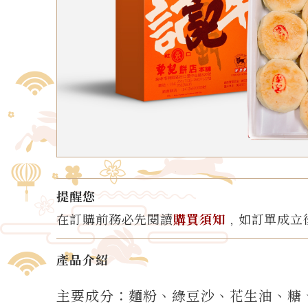
提醒您
在訂購前務必先閱讀
購買須知
﹐如訂單成立
產品介紹
主要成分：麵粉、綠豆沙、花生油、糖