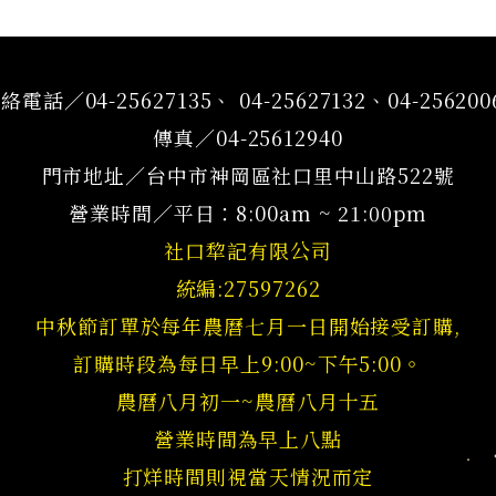
絡電話／04-25627135、 04-25627132、04-256200
傳真／04-25612940
門市地址／台中市神岡區社口里中山路522號
營業時間／平日：8:00am ~ 21:00pm
社口犂記有限公司
統編:27597262
中秋節訂單於每年農曆七月一日開始接受訂購,
訂購時段為每日早上9:00~下午5:00。
農曆八月初一~農曆八月十五
營業時間為早上八點
打烊時間則視當天情況而定