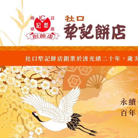
社口犂記餅店創業於清光緒二十年，歲
永續
百年