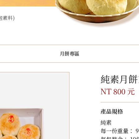
包素料)
月餅專區
純素月餅
NT 800 元
產品規格
純素
每一份重量： 9