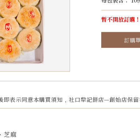
每包裝含： 10
暫不開放訂購
訂購
後即表示同意本購買須知﹐社口犂記餅店—創始店保留
、芝麻