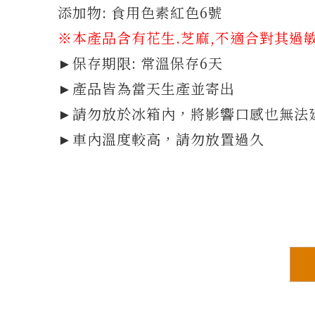
添加物: 食用色素紅色6號
※本產品含有花生.芝麻,不適合對其過
►保存期限: 常溫保存6天
►產品皆為當天生產並寄出
►請勿放於冰箱內，將影響口感也無法
►車內溫度較高，請勿放置過久