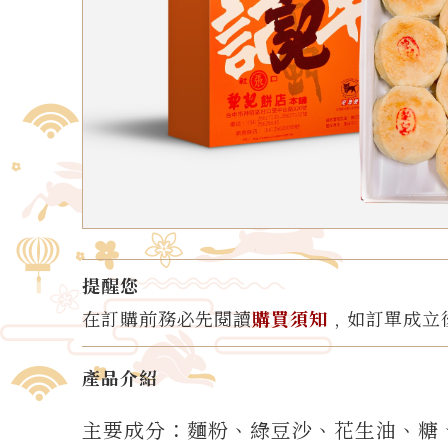
提醒您
在訂購前務必先閱讀
購買須知
﹐如訂單成立
產品介紹
主要成分：麵粉、綠豆沙、花生油、糖