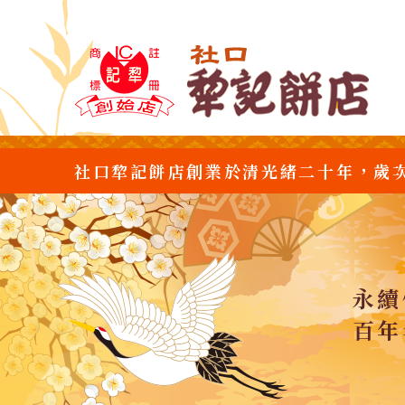
社口犂記餅店創業於清光緒二十年，歲
永續
百年