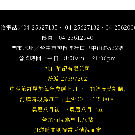
絡電話／04-25627135、 04-25627132、04-256200
傳真／04-25612940
門市地址／台中市神岡區社口里中山路522號
營業時間／平日：8:00am ~ 21:00pm
社口犂記有限公司
統編:27597262
中秋節訂單於每年農曆七月一日開始接受訂購,
訂購時段為每日早上9:00~下午5:00。
農曆八月初一~農曆八月十五
營業時間為早上八點
打烊時間則視當天情況而定