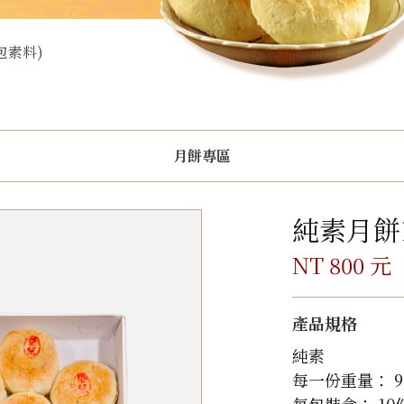
包素料)
月餅專區
純素月餅
NT 800 元
產品規格
純素
每一份重量： 9