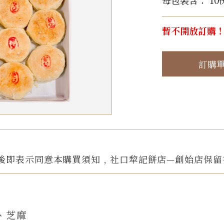
每包裝含： 10
暫不開放訂購
訂購
後即表示同意本購買須知﹐社口犂記餅店—創始店保留
、芝麻