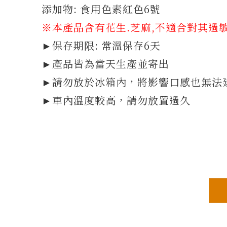
添加物: 食用色素紅色6號
※本產品含有花生.芝麻,不適合對其過
►保存期限: 常溫保存6天
►產品皆為當天生產並寄出
►請勿放於冰箱內，將影響口感也無法
►車內溫度較高，請勿放置過久