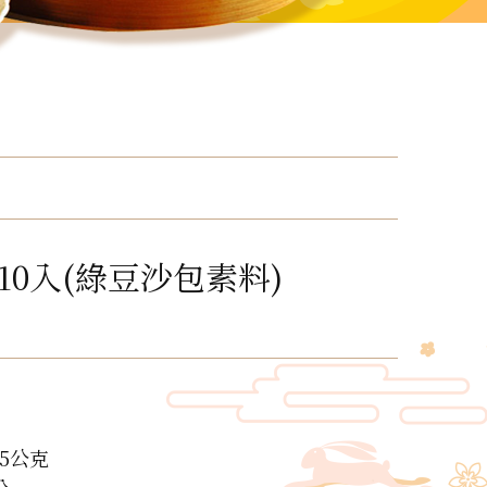
10入(綠豆沙包素料)
5公克