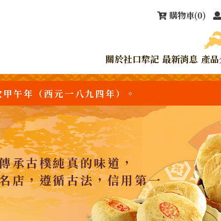
購物車
(0)
關於社口犂記
最新消息
產品
次甲午年（西元一八九四年）。
傳承古樸純真的味道，
名店，遵循古法，信用第一