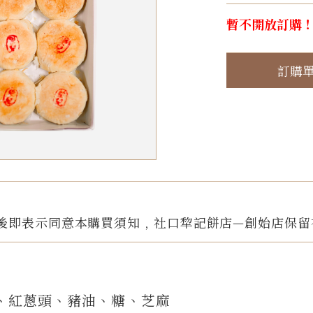
暫不開放訂購
訂購
後即表示同意本購買須知﹐社口犂記餅店—創始店保留
、紅蔥頭、豬油、糖、芝麻