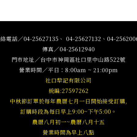
絡電話／04-25627135、 04-25627132、04-256200
傳真／04-25612940
門市地址／台中市神岡區社口里中山路522號
營業時間／平日：8:00am ~ 21:00pm
社口犂記有限公司
統編:27597262
中秋節訂單於每年農曆七月一日開始接受訂購,
訂購時段為每日早上9:00~下午5:00。
農曆八月初一~農曆八月十五
營業時間為早上八點