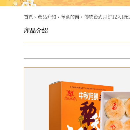
首頁
›
產品介紹
›
葷食的餅
›
傳統台式月餅12入(
產品介紹