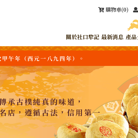
購物車
(0)
關於社口犂記
最新消息
產品
次甲午年（西元一八九四年）。
傳承古樸純真的味道，
名店，遵循古法，信用第一