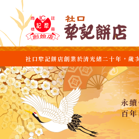
社口犂記餅店創業於清光緒二十年，歲
永續
百年