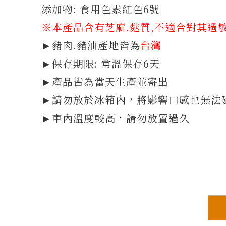
添加物: 食用色素紅色6號
※本產品含有芝麻.麩質
,不適合對其過
►豬肉.豬油產地皆為
台灣
►保存期限: 常溫保存6天
►產品皆為當天生產並寄出
►請勿放於冰箱內，將影響口感也無法
►車內溫度較高，請勿放置過久