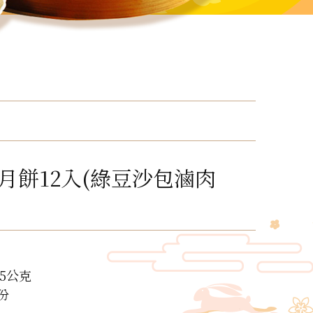
月餅12入(綠豆沙包滷肉
5公克
份