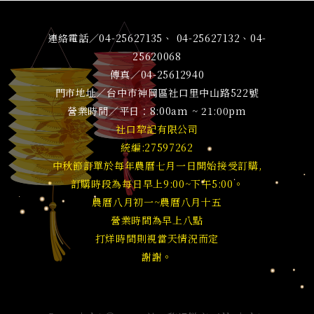
連絡電話／04-25627135、 04-25627132、04-
25620068
傳真／04-25612940
門市地址／台中市神岡區社口里中山路522號
營業時間／平日：8:00am ~ 21:00pm
社口犂記有限公司
統編:27597262
中秋節訂單於每年農曆七月一日開始接受訂購,
訂購時段為每日早上9:00~下午5:00。
農曆八月初一~農曆八月十五
營業時間為早上八點
打烊時間則視當天情況而定
謝謝。