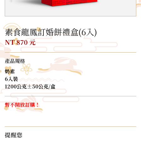
素食龍鳳訂婚餅禮盒(6入)
NT 870 元
產品規格
奶素
6入裝
1200公克±50公克/盒
暫不開放訂購！
提醒您