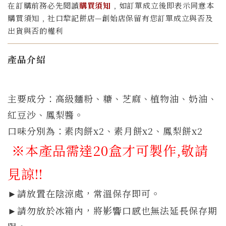
在訂購前務必先閱讀
購買須知
﹐如訂單成立後即表示同意本
購買須知﹐社口犂記餅店—創始店保留有您訂單成立與否及
出貨與否的權利
產品介紹
主要成分：高級麵粉、糖、芝麻、植物油、奶油、
紅豆沙、鳳梨醬。
口味分別為：素肉餅x2、素月餅x2、鳳梨餅x2
※本產品需達20盒才可製作,敬請
見諒!!
請放置在陰涼處，常溫保存即可。
►
►請勿放於冰箱內，將影響口感也無法延長保存期