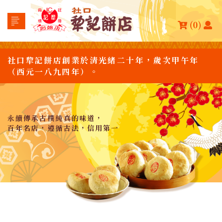
(0)
社口犂記餅店創業於清光緒二十年，歲次甲午年
（西元一八九四年）。
永續傳承古樸純真的味道，
百年名店，遵循古法，信用第一