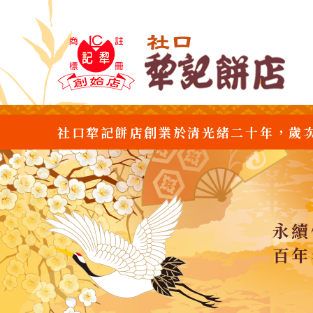
社口犂記餅店創業於清光緒二十年，歲
永續
百年