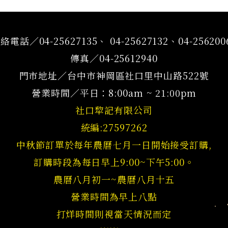
絡電話／04-25627135、 04-25627132、04-256200
傳真／04-25612940
門市地址／台中市神岡區社口里中山路522號
營業時間／平日：8:00am ~ 21:00pm
社口犂記有限公司
統編:27597262
中秋節訂單於每年農曆七月一日開始接受訂購,
訂購時段為每日早上9:00~下午5:00。
農曆八月初一~農曆八月十五
營業時間為早上八點
打烊時間則視當天情況而定