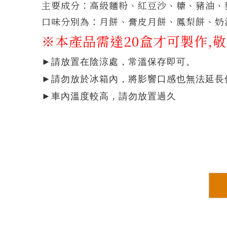
主要成分：高級麵粉、紅豆沙、糖、豬油、
口味分別為：月餅
、膏皮月餅、鳳梨餅、奶
※本產品需達20盒才可製作,敬
►
請放置在陰涼處，常溫保存即可。
►請勿放於冰箱內，將影響口感也無法延長
►
車內溫度較高，請勿放置過久