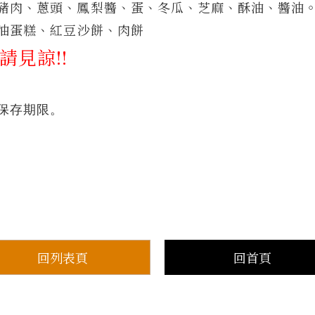
豬肉、蔥頭、鳳梨醬、蛋、冬瓜、芝麻、酥
油、醬油
油蛋糕、紅豆沙餅、肉餅
請見諒!!
保存期限。
回列表頁
回首頁