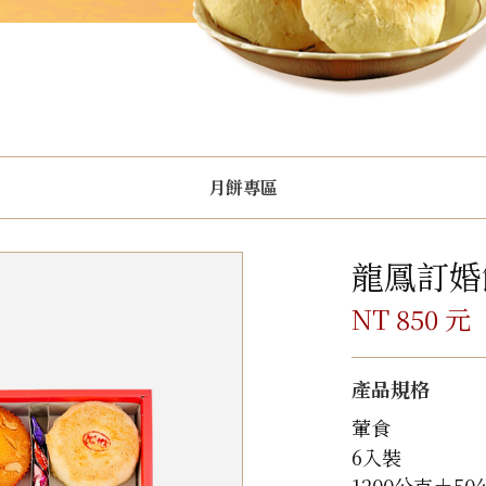
月餅專區
龍鳳訂婚
NT 850 元
產品規格
葷食
6入裝