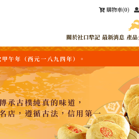
購物車
(0)
關於社口犂記
最新消息
產品
次甲午年（西元一八九四年）。
傳承古樸純真的味道，
名店，遵循古法，信用第一