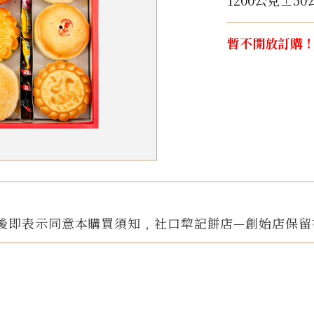
1200公克±50
暫不開放訂購
後即表示同意本購買須知﹐社口犂記餅店—創始店保留