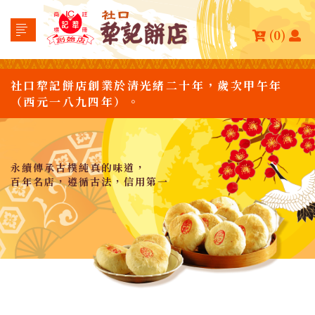
(0)
社口犂記餅店創業於清光緒二十年，歲次甲午年
（西元一八九四年）。
永續傳承古樸純真的味道，
百年名店，遵循古法，信用第一