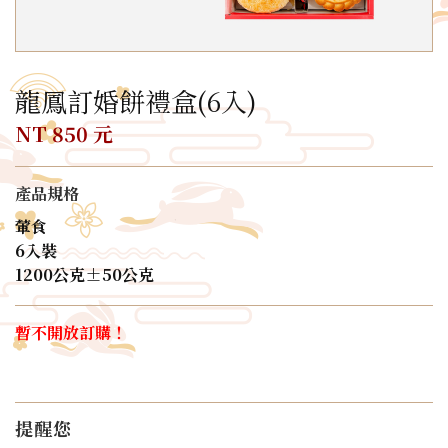
龍鳳訂婚餅禮盒(6入)
NT 850 元
產品規格
葷食
6入裝
1200公克±50公克
暫不開放訂購！
提醒您