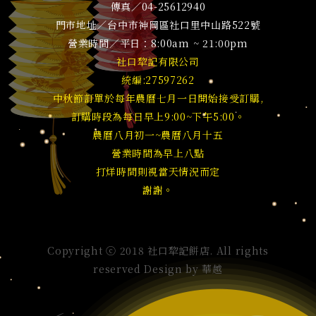
傳真／04-25612940
門市地址／台中市神岡區社口里中山路522號
營業時間／平日：8:00am ~ 21:00pm
社口犂記有限公司
統編:27597262
中秋節訂單於每年農曆七月一日開始接受訂購,
訂購時段為每日早上9:00~下午5:00。
農曆八月初一~農曆八月十五
營業時間為早上八點
打烊時間則視當天情況而定
謝謝。
Copyright ⓒ 2018 社口犂記餅店. All rights
reserved Design by
華越