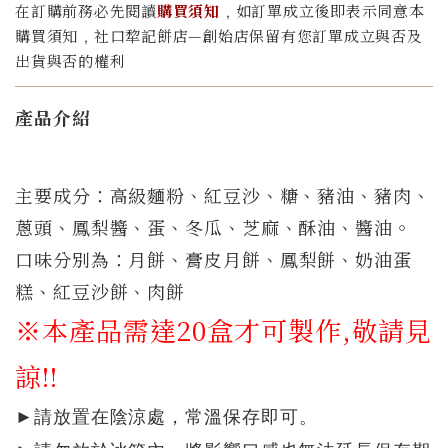
在訂購前務必先閱讀
購買須知
﹐如訂單成立後即表示同意本
購買須知﹐社口犂記餅店—創始店保留有您訂單成立與否及
出貨與否的權利
產品介紹
主要成分：高級麵粉、紅豆沙、糖、豬油、豬肉、
蔥頭、鳳梨醬、蛋、冬瓜、芝麻、酥
油、醬油。
口味分別為：月餅
、膏皮月餅、鳳梨餅、奶油蛋
糕、紅豆沙餅、肉餅
※本產品需達20盒才可製作,敬請見
諒!!
►
請放置在陰涼處，常溫保存即可。