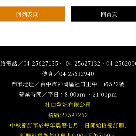
回列表頁
回首頁
絡電話／04-25627135、 04-25627132、04-256200
傳真／04-25612940
門市地址／台中市神岡區社口里中山路522號
營業時間／平日：8:00am ~ 21:00pm
社口犂記有限公司
統編:27597262
中秋節訂單於每年農曆七月一日開始接受訂購,
訂購時段為每日早上9:00~下午5:00。