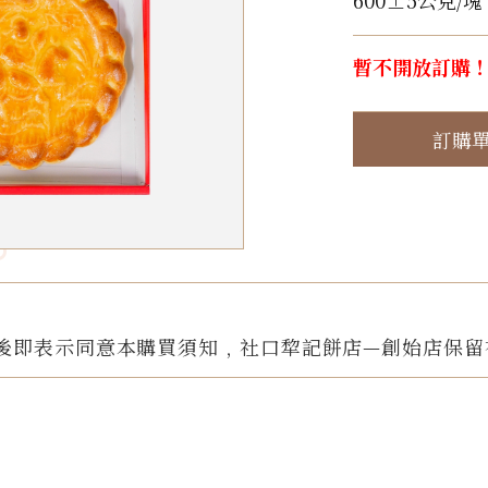
600±5公克/塊
暫不開放訂購
訂購
後即表示同意本購買須知﹐社口犂記餅店—創始店保留