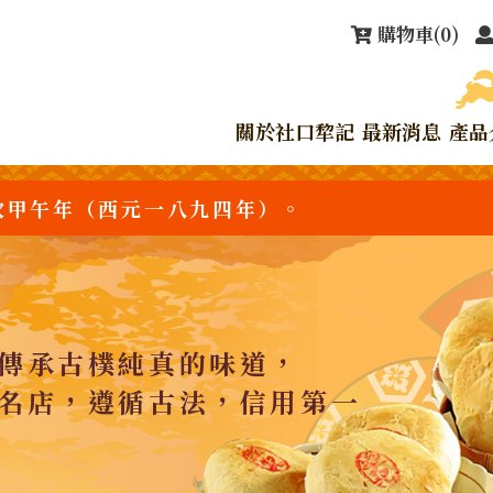
購物車
(0)
關於社口犂記
最新消息
產品
次甲午年（西元一八九四年）。
傳承古樸純真的味道，
名店，遵循古法，信用第一