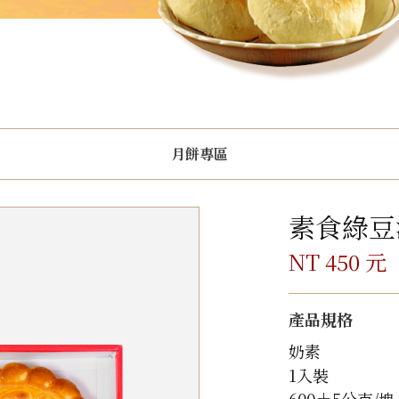
月餅專區
素食綠豆
NT 450 元
產品規格
奶素
1入裝