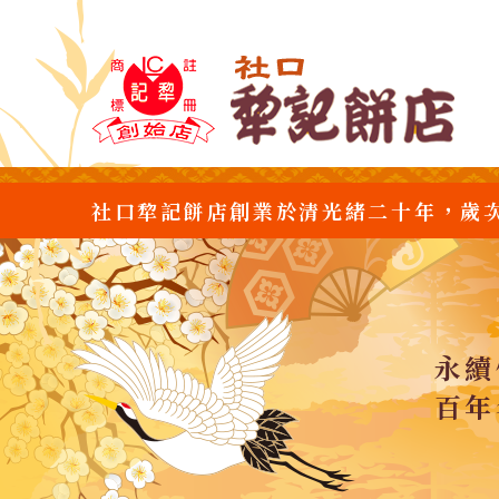
社口犂記餅店創業於清光緒二十年，歲
永續
百年