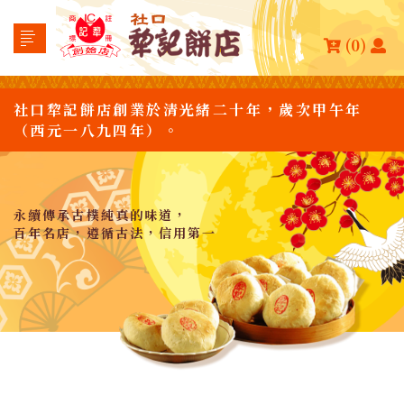
(0)
社口犂記餅店創業於清光緒二十年，歲次甲午年
（西元一八九四年）。
永續傳承古樸純真的味道，
百年名店，遵循古法，信用第一