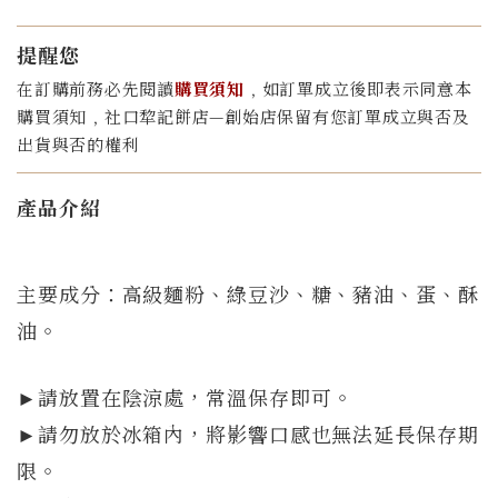
提醒您
在訂購前務必先閱讀
購買須知
﹐如訂單成立後即表示同意本
購買須知﹐社口犂記餅店—創始店保留有您訂單成立與否及
出貨與否的權利
產品介紹
主要成分：高級麵粉、綠豆沙、糖、豬油、蛋、酥
油。
►
請放置在陰涼處，常溫保存即可。
►請勿放於冰箱內，將影響口感也無法延長保存期
限。