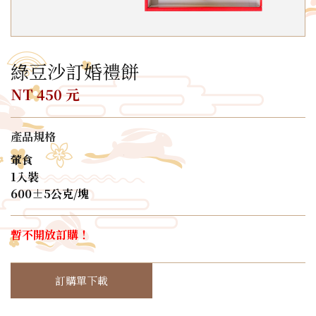
綠豆沙訂婚禮餅
NT 450 元
產品規格
葷食
1入裝
600±5公克/塊
暫不開放訂購！
訂購單下載