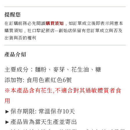
提醒您
在訂購前務必先閱讀
購買須知
﹐如訂單成立後即表示同意本
購買須知﹐社口犂記餅店—創始店保留有您訂單成立與否及
出貨與否的權利
產品介紹
主要成分：麵粉、麥芽、花生油、糖
添加物: 食用色素紅色6號
※本產品含有花生,不適合對其過敏體質者食
用
►保存期限: 常溫保存10天
►產品皆為當天生產並寄出