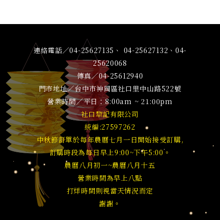
連絡電話／04-25627135、 04-25627132、04-
25620068
傳真／04-25612940
門市地址／台中市神岡區社口里中山路522號
營業時間／平日：8:00am ~ 21:00pm
社口犂記有限公司
統編:27597262
中秋節訂單於每年農曆七月一日開始接受訂購,
訂購時段為每日早上9:00~下午5:00。
農曆八月初一~農曆八月十五
營業時間為早上八點
打烊時間則視當天情況而定
謝謝。