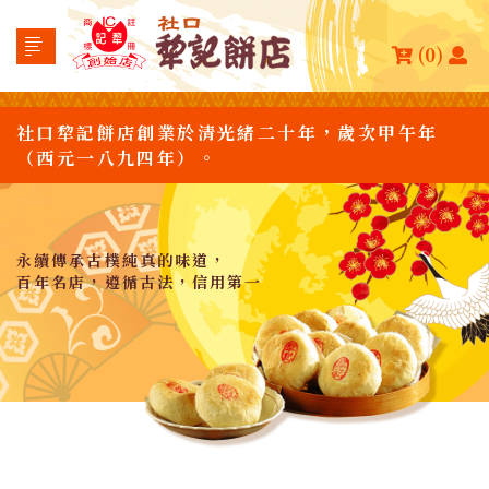
(0)
社口犂記餅店創業於清光緒二十年，歲次甲午年
（西元一八九四年）。
永續傳承古樸純真的味道，
百年名店，遵循古法，信用第一