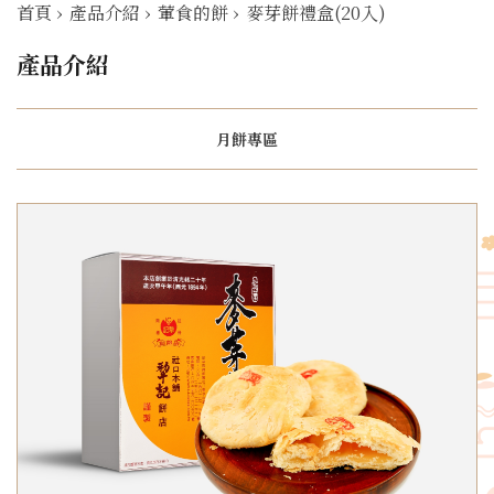
首頁
›
產品介紹
›
葷食的餅
›
麥芽餅禮盒(20入)
產品介紹
月餅專區