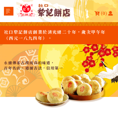
(0)
社口犂記餅店創業於清光緒二十年，歲次甲午年
（西元一八九四年）。
永續傳承古樸純真的味道，
百年名店，遵循古法，信用第一