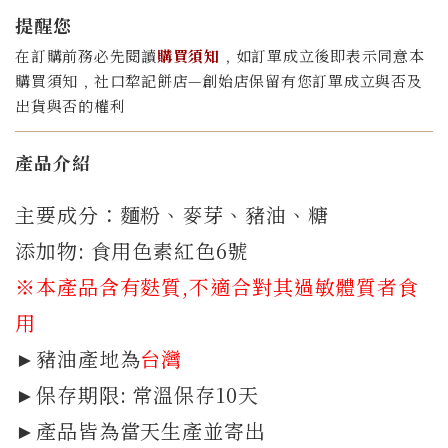
提醒您
在訂購前務必先閱讀
購買須知
﹐如訂單成立後即表示同意本
購買須知﹐社口犂記餅店—創始店保留有您訂單成立與否及
出貨與否的權利
產品介紹
主要成分：麵粉、麥芽、豬油、糖
添加物: 食用色素紅色6號
※本產品含有麩質
,不適合對其過敏體質者食
用
►豬油產地為
台灣
►保存期限: 常溫保存10天
►產品皆為當天生產並寄出