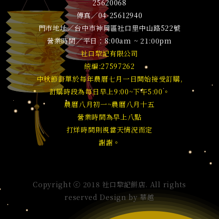
25620068
傳真／04-25612940
門市地址／台中市神岡區社口里中山路522號
營業時間／平日：8:00am ~ 21:00pm
社口犂記有限公司
統編:27597262
中秋節訂單於每年農曆七月一日開始接受訂購,
訂購時段為每日早上9:00~下午5:00。
農曆八月初一~農曆八月十五
營業時間為早上八點
打烊時間則視當天情況而定
謝謝。
Copyright ⓒ 2018 社口犂記餅店. All rights
reserved Design by
華越