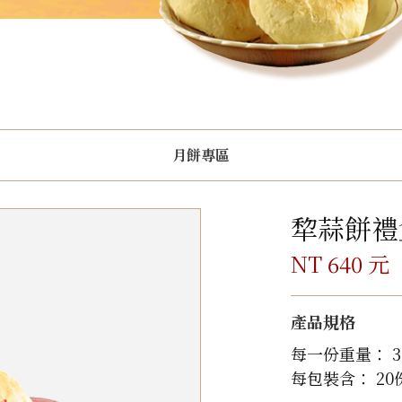
月餅專區
犂蒜餅禮
NT 640 元
產品規格
每一份重量： 3
每包裝含： 20