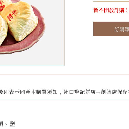
暫不開放訂購
訂購
後即表示同意本購買須知﹐社口犂記餅店—創始店保留
頭、鹽