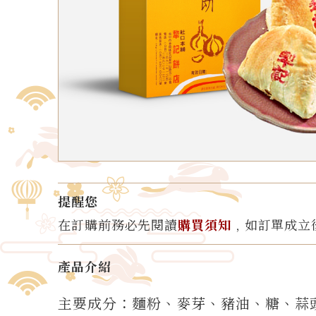
提醒您
在訂購前務必先閱讀
購買須知
﹐如訂單成立
產品介紹
主要成分：麵粉、麥芽、豬油、糖、蒜