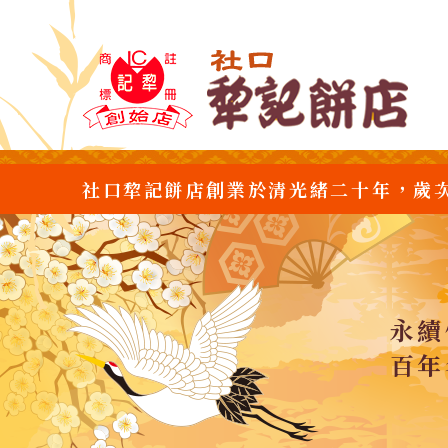
社口犂記餅店創業於清光緒二十年，歲
永續
百年