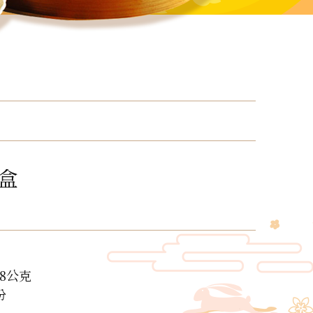
盒
8公克
份