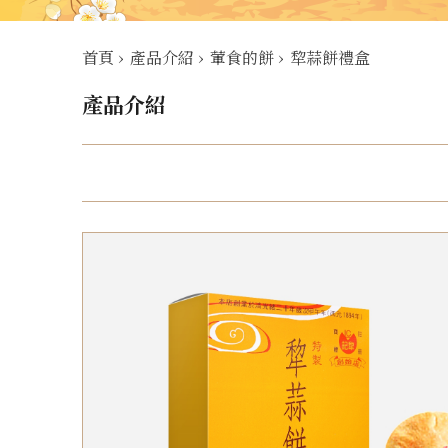
首頁
›
產品介紹
›
葷食的餅
›
犂蒜餅禮盒
產品介紹