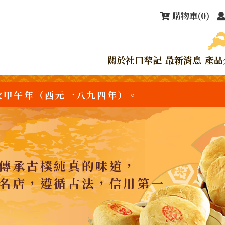
購物車
(0)
關於社口犂記
最新消息
產品
次甲午年（西元一八九四年）。
傳承古樸純真的味道，
名店，遵循古法，信用第一