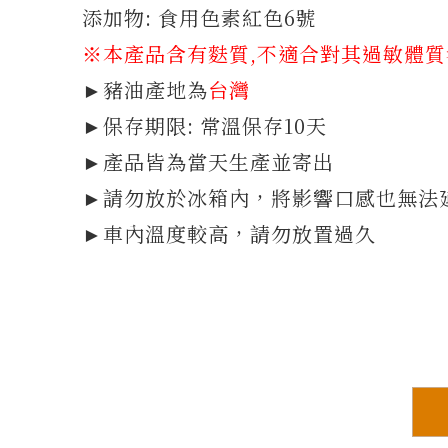
添加物: 食用色素紅色6號
※本產品含有麩質
,不適合對其過敏體
►豬油產地為
台灣
►保存期限: 常溫保存10天
►產品皆為當天生產並寄出
►請勿放於冰箱內，將影響口感也無法
►車內溫度較高，請勿放置過久