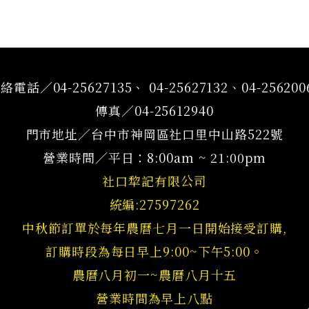
絡電話／04-25627135、 04-25627132、04-256200
傳真／04-25612940
門市地址／台中市神岡區社口里中山路522號
營業時間／平日：8:00am ~ 21:00pm
社口犂記有限公司
統編:27597262
中秋節訂單於每年農曆七月一日開始接受訂購,
訂購時段為每日早上9:00~下午5:00。
農曆八月初一~農曆八月十五
營業時間為早上八點