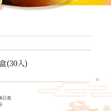
(30入)
8公克
份