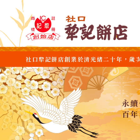
社口犂記餅店創業於清光緒二十年，歲
永續
百年