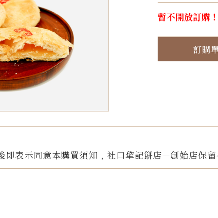
暫不開放訂購
訂購
後即表示同意本購買須知﹐社口犂記餅店—創始店保留