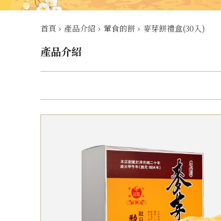
首頁
›
產品介紹
›
葷食的餅
›
麥芽餅禮盒(30入)
產品介紹