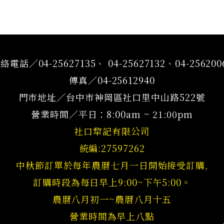
絡電話／04-25627135、 04-25627132、04-256200
傳真／04-25612940
門市地址／台中市神岡區社口里中山路522號
營業時間／平日：8:00am ~ 21:00pm
社口犂記有限公司
統編:27597262
中秋節訂單於每年農曆七月一日開始接受訂購,
訂購時段為每日早上9:00~下午5:00。
農曆八月初一~農曆八月十五
營業時間為早上八點