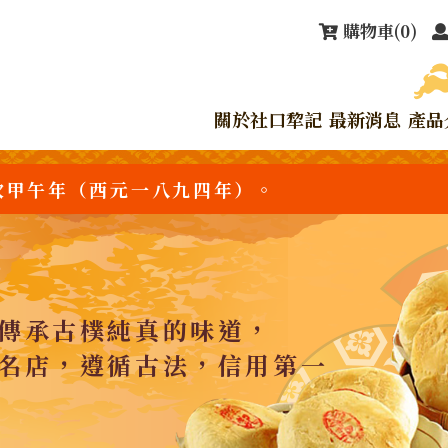
購物車
(0)
關於社口犂記
最新消息
產品
次甲午年（西元一八九四年）。
傳承古樸純真的味道，
名店，遵循古法，信用第一