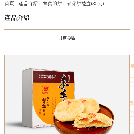
首頁
›
產品介紹
›
葷食的餅
›
麥芽餅禮盒(30入)
產品介紹
月餅專區