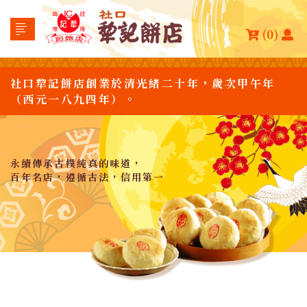
(0)
社口犂記餅店創業於清光緒二十年，歲次甲午年
（西元一八九四年）。
永續傳承古樸純真的味道，
百年名店，遵循古法，信用第一