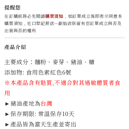
提醒您
在訂購前務必先閱讀
購買須知
﹐如訂單成立後即表示同意本
購買須知﹐社口犂記餅店—創始店保留有您訂單成立與否及
出貨與否的權利
產品介紹
主要成分：麵粉、麥芽、豬油、糖
添加物: 食用色素紅色6號
※本產品含有麩質
,不適合對其過敏體質者食
用
►豬油產地為
台灣
►保存期限: 常溫保存10天
►產品皆為當天生產並寄出