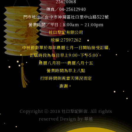
25620068
傳真／04-25612940
門市地址／台中市神岡區社口里中山路522號
營業時間／平日：8:00am ~ 21:00pm
社口犂記有限公司
統編:27597262
中秋節訂單於每年農曆七月一日開始接受訂購,
訂購時段為每日早上9:00~下午5:00。
農曆八月初一~農曆八月十五
營業時間為早上八點
打烊時間則視當天情況而定
謝謝。
Copyright ⓒ 2018 社口犂記餅店. All rights
reserved Design by
華越