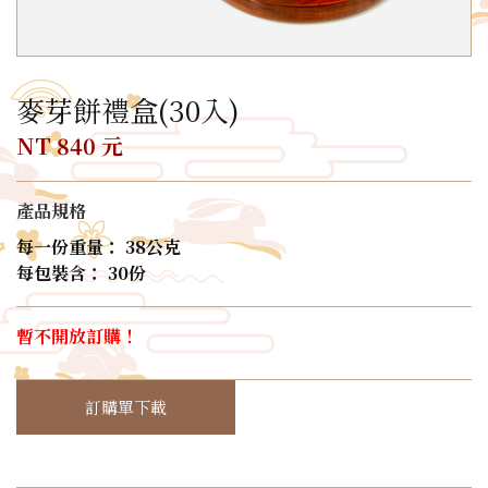
麥芽餅禮盒(30入)
NT 840 元
產品規格
每一份重量： 38公克
每包裝含： 30份
暫不開放訂購！
訂購單下載