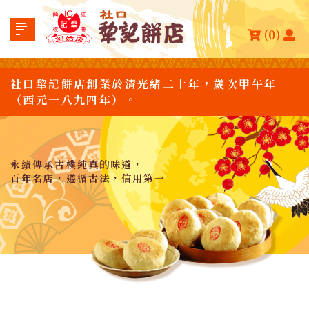
(0)
社口犂記餅店創業於清光緒二十年，歲次甲午年
（西元一八九四年）。
永續傳承古樸純真的味道，
百年名店，遵循古法，信用第一