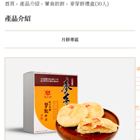
首頁
›
產品介紹
›
葷食的餅
›
麥芽餅禮盒(30入)
產品介紹
月餅專區