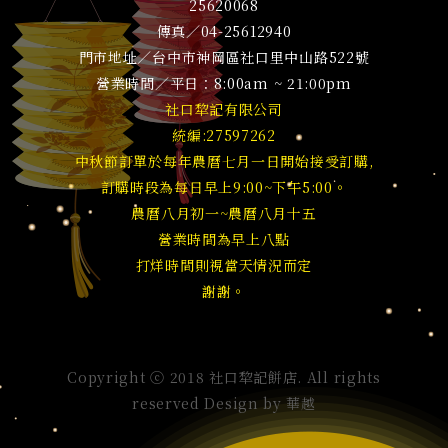
25620068
傳真／04-25612940
門市地址／台中市神岡區社口里中山路522號
營業時間／平日：8:00am ~ 21:00pm
社口犂記有限公司
統編:27597262
中秋節訂單於每年農曆七月一日開始接受訂購,
訂購時段為每日早上9:00~下午5:00。
農曆八月初一~農曆八月十五
營業時間為早上八點
打烊時間則視當天情況而定
謝謝。
Copyright ⓒ 2018 社口犂記餅店. All rights
reserved Design by
華越