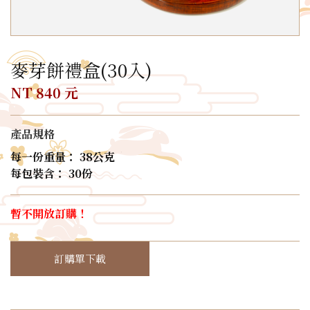
麥芽餅禮盒(30入)
NT 840 元
產品規格
每一份重量： 38公克
每包裝含： 30份
暫不開放訂購！
訂購單下載