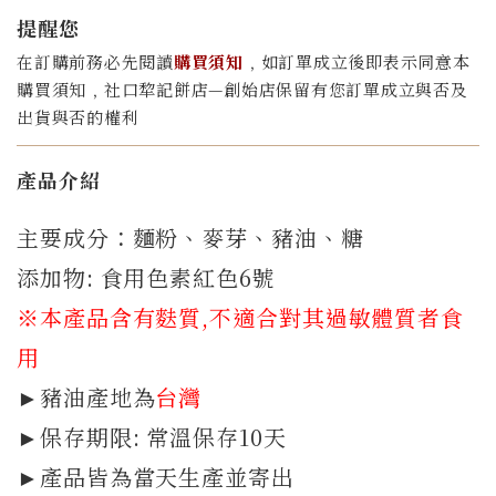
提醒您
在訂購前務必先閱讀
購買須知
﹐如訂單成立後即表示同意本
購買須知﹐社口犂記餅店—創始店保留有您訂單成立與否及
出貨與否的權利
產品介紹
主要成分：麵粉、麥芽、豬油、糖
添加物: 食用色素紅色6號
※本產品含有麩質
,不適合對其過敏體質者食
用
►豬油產地為
台灣
►保存期限: 常溫保存10天
►產品皆為當天生產並寄出