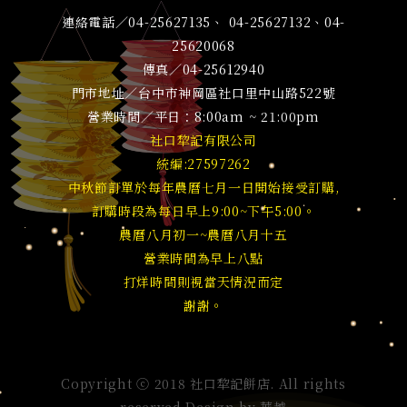
連絡電話／04-25627135、 04-25627132、04-
25620068
傳真／04-25612940
門市地址／台中市神岡區社口里中山路522號
營業時間／平日：8:00am ~ 21:00pm
社口犂記有限公司
統編:27597262
中秋節訂單於每年農曆七月一日開始接受訂購,
訂購時段為每日早上9:00~下午5:00。
農曆八月初一~農曆八月十五
營業時間為早上八點
打烊時間則視當天情況而定
謝謝。
Copyright ⓒ 2018 社口犂記餅店. All rights
reserved Design by
華越