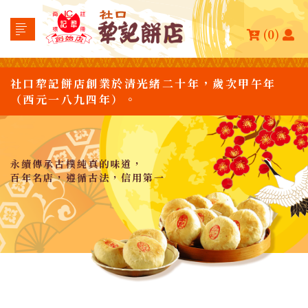
(0)
社口犂記餅店創業於清光緒二十年，歲次甲午年
（西元一八九四年）。
永續傳承古樸純真的味道，
百年名店，遵循古法，信用第一