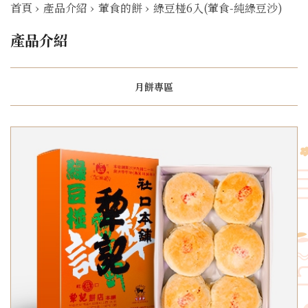
首頁
›
產品介紹
›
葷食的餅
›
綠豆椪6入(葷食-純綠豆沙)
產品介紹
月餅專區