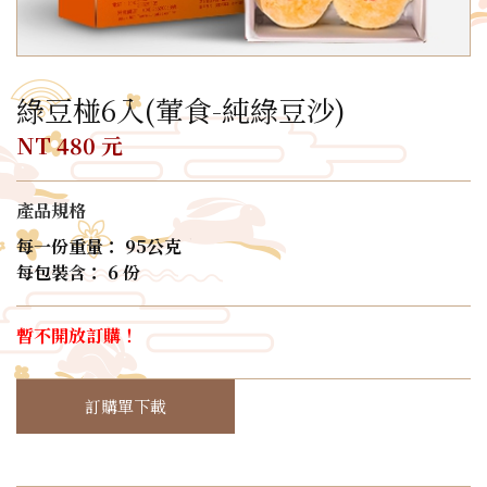
綠豆椪6入(葷食-純綠豆沙)
NT 480 元
產品規格
每一份重量： 95公克
每包裝含： 6 份
暫不開放訂購！
訂購單下載