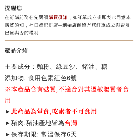
提醒您
在訂購前務必先閱讀
購買須知
﹐如訂單成立後即表示同意本
購買須知﹐社口犂記餅店—創始店保留有您訂單成立與否及
出貨與否的權利
產品介紹
主要成分：麵粉、綠豆沙、豬油、糖
添加物
:
食用色素紅色
6
號
※本產品含有麩質
,不適合對其過敏體質者食
用
►
此產品為葷食,吃素者不可食用
►
豬肉
.
豬油產地皆為
台灣
►
保存期限
:
常溫保存
6
天