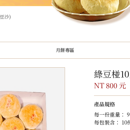
豆沙)
月餅專區
綠豆椪10
NT 800 元
產品規格
每一份重量： 9
每包裝含： 10