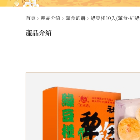
首頁
›
產品介紹
›
葷食的餅
›
綠豆椪10入(葷食-純綠
產品介紹