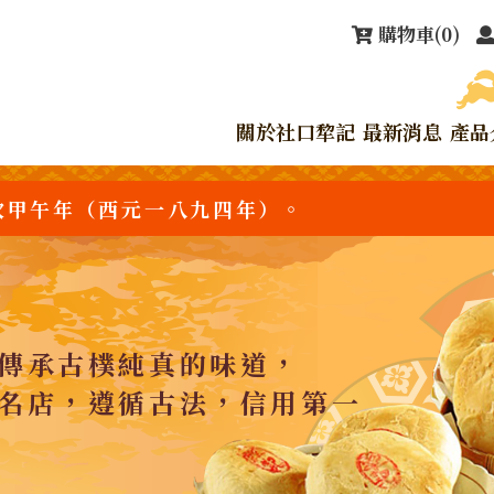
購物車
(0)
關於社口犂記
最新消息
產品
次甲午年（西元一八九四年）。
傳承古樸純真的味道，
名店，遵循古法，信用第一