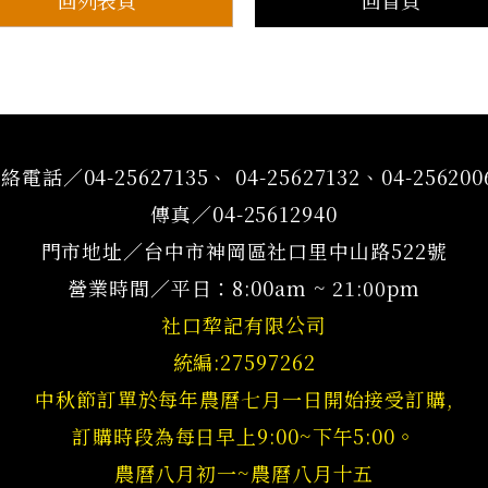
絡電話／04-25627135、 04-25627132、04-256200
傳真／04-25612940
門市地址／台中市神岡區社口里中山路522號
營業時間／平日：8:00am ~ 21:00pm
社口犂記有限公司
統編:27597262
中秋節訂單於每年農曆七月一日開始接受訂購,
訂購時段為每日早上9:00~下午5:00。
農曆八月初一~農曆八月十五