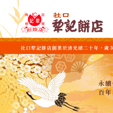
社口犂記餅店創業於清光緒二十年，歲
永續
百年