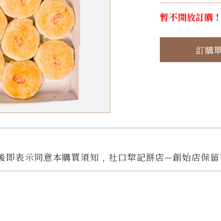
暫不開放訂購
訂購
後即表示同意本購買須知﹐社口犂記餅店—創始店保留