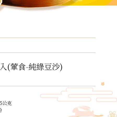
入(葷食-純綠豆沙)
5公克
份