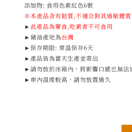
添加物: 食用色素紅色6號
※本產品含有麩質
,不適合對其過敏體
►
此產品為葷食,吃素者不可食用
►豬油產地為
台灣
►保存期限: 常溫保存6天
►產品皆為當天生產並寄出
►請勿放於冰箱內，將影響口感也無法
►車內溫度較高，請勿放置過久