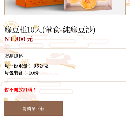
綠豆椪10入(葷食-純綠豆沙)
NT 800 元
產品規格
每一份重量： 95公克
每包裝含： 10份
暫不開放訂購！
訂購單下載