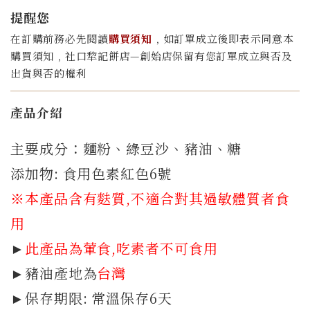
提醒您
在訂購前務必先閱讀
購買須知
﹐如訂單成立後即表示同意本
購買須知﹐社口犂記餅店—創始店保留有您訂單成立與否及
出貨與否的權利
產品介紹
主要成分：麵粉、綠豆沙、豬油、糖
添加物: 食用色素紅色6號
※本產品含有麩質
,不適合對其過敏體質者食
用
►
此產品為葷食,吃素者不可食用
►豬油產地為
台灣
►保存期限: 常溫保存6天