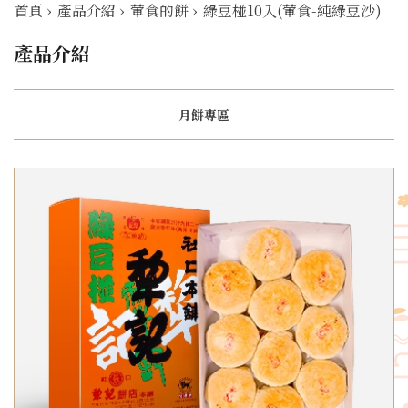
首頁
›
產品介紹
›
葷食的餅
›
綠豆椪10入(葷食-純綠豆沙)
產品介紹
月餅專區