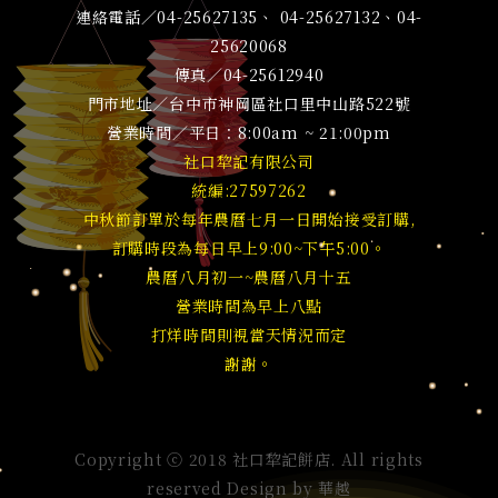
連絡電話／04-25627135、 04-25627132、04-
25620068
傳真／04-25612940
門市地址／台中市神岡區社口里中山路522號
營業時間／平日：8:00am ~ 21:00pm
社口犂記有限公司
統編:27597262
中秋節訂單於每年農曆七月一日開始接受訂購,
訂購時段為每日早上9:00~下午5:00。
農曆八月初一~農曆八月十五
營業時間為早上八點
打烊時間則視當天情況而定
謝謝。
Copyright ⓒ 2018 社口犂記餅店. All rights
reserved Design by
華越