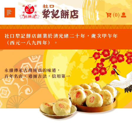
(0)
社口犂記餅店創業於清光緒二十年，歲次甲午年
（西元一八九四年）。
永續傳承古樸純真的味道，
百年名店，遵循古法，信用第一