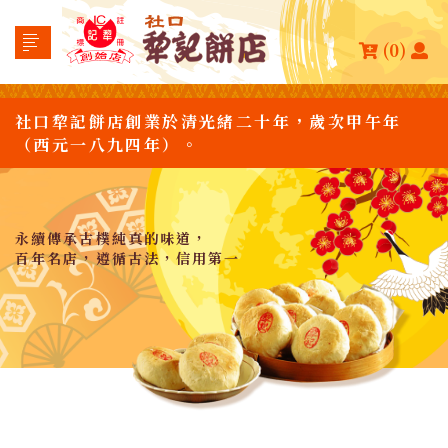
(0)
社口犂記餅店創業於清光緒二十年，歲次甲午年
（西元一八九四年）。
永續傳承古樸純真的味道，
百年名店，遵循古法，信用第一