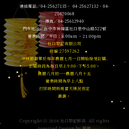
連絡電話／04-25627135、 04-25627132、04-
25620068
傳真／04-25612940
門市地址／台中市神岡區社口里中山路522號
營業時間／平日：8:00am ~ 21:00pm
社口犂記有限公司
統編:27597262
中秋節訂單於每年農曆七月一日開始接受訂購,
訂購時段為每日早上9:00~下午5:00。
農曆八月初一~農曆八月十五
營業時間為早上八點
打烊時間則視當天情況而定
謝謝。
Copyright ⓒ 2018 社口犂記餅店. All rights
reserved Design by
華越