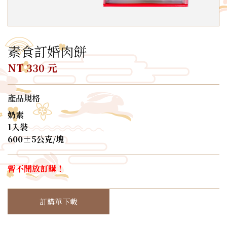
素食訂婚肉餅
NT 330 元
產品規格
奶素
1入裝
600±5公克/塊
暫不開放訂購！
訂購單下載