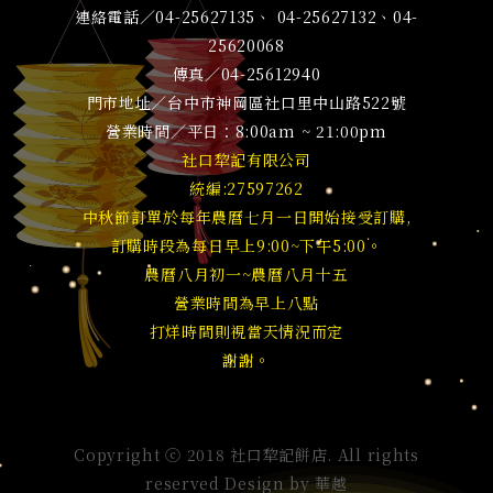
連絡電話／04-25627135、 04-25627132、04-
25620068
傳真／04-25612940
門市地址／台中市神岡區社口里中山路522號
營業時間／平日：8:00am ~ 21:00pm
社口犂記有限公司
統編:27597262
中秋節訂單於每年農曆七月一日開始接受訂購,
訂購時段為每日早上9:00~下午5:00。
農曆八月初一~農曆八月十五
營業時間為早上八點
打烊時間則視當天情況而定
謝謝。
Copyright ⓒ 2018 社口犂記餅店. All rights
reserved Design by
華越