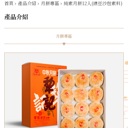
首頁
›
產品介紹
›
月餅專區
›
純素月餅12入(綠豆沙包素料)
產品介紹
月餅專區