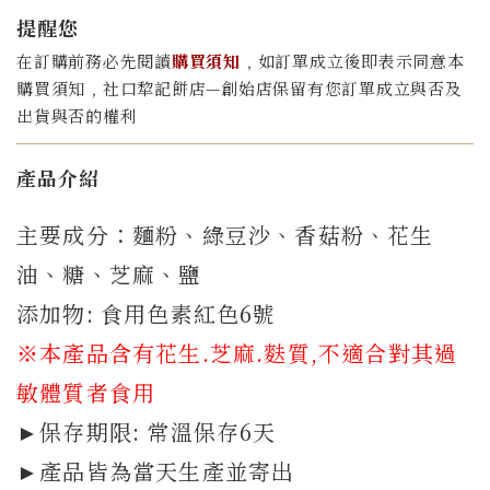
提醒您
在訂購前務必先閱讀
購買須知
﹐如訂單成立後即表示同意本
購買須知﹐社口犂記餅店—創始店保留有您訂單成立與否及
出貨與否的權利
產品介紹
主要成分：麵粉、綠豆沙、香菇粉、花生
油、糖、芝麻、鹽
添加物: 食用色素紅色6號
※本產品含有花生.芝麻.
麩質
,不適合對其過
敏體質者食用
►保存期限: 常溫保存6天
►產品皆為當天生產並寄出