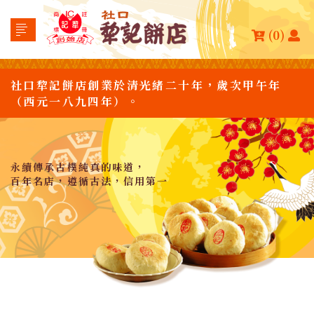
(0)
社口犂記餅店創業於清光緒二十年，歲次甲午年
（西元一八九四年）。
永續傳承古樸純真的味道，
百年名店，遵循古法，信用第一