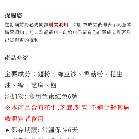
提醒您
在訂購前務必先閱讀
購買須知
﹐如訂單成立後即表示同意本
購買須知﹐社口犂記餅店—創始店保留有您訂單成立與否及
出貨與否的權利
產品介紹
主要成分：麵粉、綠豆沙
、香菇粉
、
花生
油、糖、芝麻、鹽
添加物: 食用色素紅色6號
※本產品含有花生.芝麻.
麩質
,不適合對其過
敏體質者食用
►保存期限: 常溫保存6天