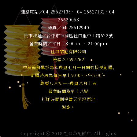
連絡電話／04-25627135、 04-25627132、04-
25620068
傳真／04-25612940
門市地址／台中市神岡區社口里中山路522號
營業時間／平日：8:00am ~ 21:00pm
社口犂記有限公司
統編:27597262
中秋節訂單於每年農曆七月一日開始接受訂購,
訂購時段為每日早上9:00~下午5:00。
農曆八月初一~農曆八月十五
營業時間為早上八點
打烊時間則視當天情況而定
謝謝。
Copyright ⓒ 2018 社口犂記餅店. All rights