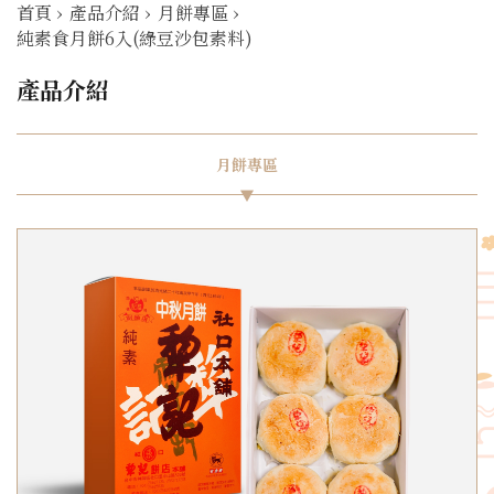
首頁
›
產品介紹
›
月餅專區
›
純素食月餅6入(綠豆沙包素料)
產品介紹
月餅專區