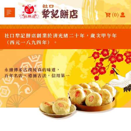
(0)
社口犂記餅店創業於清光緒二十年，歲次甲午年
（西元一八九四年）。
永續傳承古樸純真的味道，
百年名店，遵循古法，信用第一