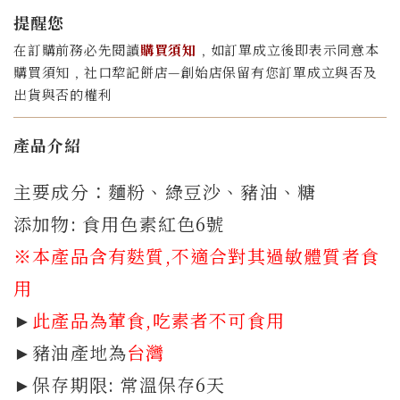
提醒您
在訂購前務必先閱讀
購買須知
﹐如訂單成立後即表示同意本
購買須知﹐社口犂記餅店—創始店保留有您訂單成立與否及
出貨與否的權利
產品介紹
主要成分：麵粉、綠豆沙、豬油、糖
添加物: 食用色素紅色6號
※本產品含有
麩質,
不適合對其過敏體質者食
用
►
此產品為葷食,吃素者不可食用
►豬油產地為
台灣
►保存期限: 常溫保存6天