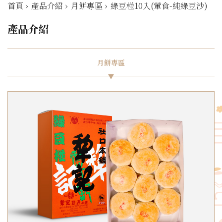
首頁
›
產品介紹
›
月餅專區
›
綠豆椪10入(葷食-純綠豆沙)
產品介紹
月餅專區