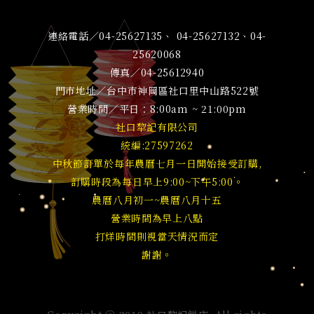
連絡電話／04-25627135、 04-25627132、04-
25620068
傳真／04-25612940
門市地址／台中市神岡區社口里中山路522號
營業時間／平日：8:00am ~ 21:00pm
社口犂記有限公司
統編:27597262
中秋節訂單於每年農曆七月一日開始接受訂購,
訂購時段為每日早上9:00~下午5:00。
農曆八月初一~農曆八月十五
營業時間為早上八點
打烊時間則視當天情況而定
謝謝。