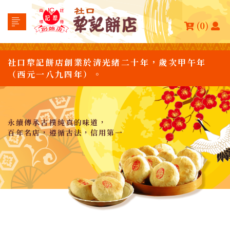
(0)
社口犂記餅店創業於清光緒二十年，歲次甲午年
（西元一八九四年）。
永續傳承古樸純真的味道，
百年名店，遵循古法，信用第一