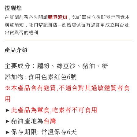
提醒您
在訂購前務必先閱讀
購買須知
﹐如訂單成立後即表示同意本
購買須知﹐社口犂記餅店—創始店保留有您訂單成立與否及
出貨與否的權利
產品介紹
主要成分：麵粉、綠豆沙、豬油、糖
添加物: 食用色素紅色6號
※本產品含有
麩質,
不適合對其過敏體質者食
用
►
此產品為葷食,吃素者不可食用
►豬油產地為
台灣
►保存期限: 常溫保存6天