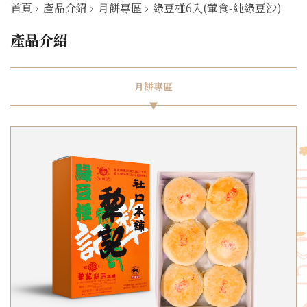
首頁
›
產品介紹
›
月餅專區
›
綠豆椪6入(葷食-純綠豆沙)
產品介紹
月餅專區