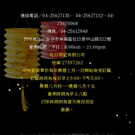
連絡電話／04-25627135、 04-25627132、04-
25620068
傳真／04-25612940
門市地址／台中市神岡區社口里中山路522號
營業時間／平日：8:00am ~ 21:00pm
社口犂記有限公司
統編:27597262
中秋節訂單於每年農曆七月一日開始接受訂購,
訂購時段為每日早上9:00~下午5:00。
農曆八月初一~農曆八月十五
營業時間為早上八點
打烊時間則視當天情況而定
謝謝。