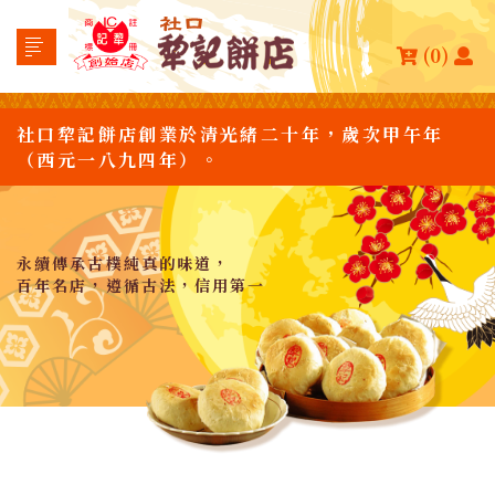
(0)
社口犂記餅店創業於清光緒二十年，歲次甲午年
（西元一八九四年）。
永續傳承古樸純真的味道，
百年名店，遵循古法，信用第一