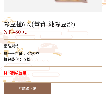
綠豆椪6入(葷食-純綠豆沙)
NT 480 元
產品規格
每一份重量： 95公克
每包裝含： 6 份
暫不開放訂購！
訂購單下載