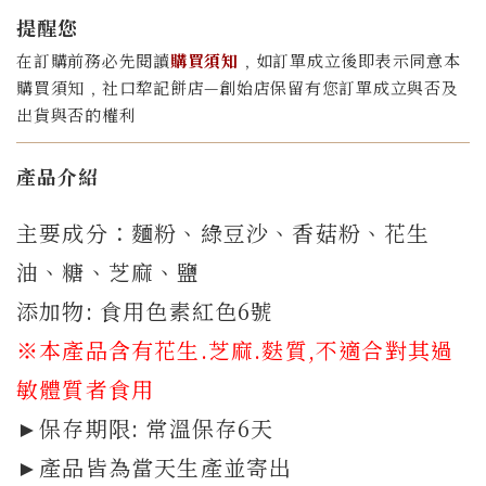
提醒您
在訂購前務必先閱讀
購買須知
﹐如訂單成立後即表示同意本
購買須知﹐社口犂記餅店—創始店保留有您訂單成立與否及
出貨與否的權利
產品介紹
主要成分：麵粉、綠豆沙
、香菇粉
、花生
油、糖、芝麻、鹽
添加物: 食用色素紅色6號
※本產品含有花生.芝麻.
麩質
,不適合對其過
敏體質者食用
►保存期限: 常溫保存6天
►產品皆為當天生產並寄出