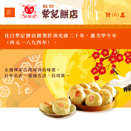
(0)
社口犂記餅店創業於清光緒二十年，歲次甲午年
（西元一八九四年）。
永續傳承古樸純真的味道，
百年名店，遵循古法，信用第一