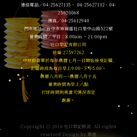
連絡電話／04-25627135、 04-25627132、04-
25620068
傳真／04-25612940
門市地址／台中市神岡區社口里中山路522號
營業時間／平日：8:00am ~ 21:00pm
社口犂記有限公司
統編:27597262
中秋節訂單於每年農曆七月一日開始接受訂購,
訂購時段為每日早上9:00~下午5:00。
農曆八月初一~農曆八月十五
營業時間為早上八點
打烊時間則視當天情況而定
謝謝。
Copyright ⓒ 2018 社口犂記餅店. All rights
reserved Design by
華越