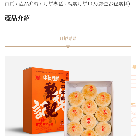
首頁
›
產品介紹
›
月餅專區
›
純素月餅10入(綠豆沙包素料)
產品介紹
月餅專區