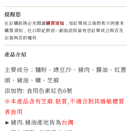
提醒您
在訂購前務必先閱讀
購買須知
﹐如訂單成立後即表示同意本
購買須知﹐社口犂記餅店—創始店保留有您訂單成立與否及
出貨與否的權利
產品介紹
主要成分：麵粉、綠豆沙、豬肉、醬油、紅蔥
頭、豬油、糖、芝麻
添加物: 食用色素紅色6號
※本產品含有芝麻.
麩質,
不適合對其過敏體質
者食用
►豬肉.豬油產地皆為
台灣