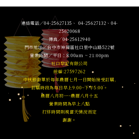
連絡電話／04-25627135、 04-25627132、04-
25620068
傳真／04-25612940
門市地址／台中市神岡區社口里中山路522號
營業時間／平日：8:00am ~ 21:00pm
社口犂記有限公司
統編:27597262
中秋節訂單於每年農曆七月一日開始接受訂購,
訂購時段為每日早上9:00~下午5:00。
農曆八月初一~農曆八月十五
營業時間為早上八點
打烊時間則視當天情況而定
謝謝。