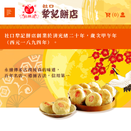
(0)
社口犂記餅店創業於清光緒二十年，歲次甲午年
（西元一八九四年）。
永續傳承古樸純真的味道，
百年名店，遵循古法，信用第一