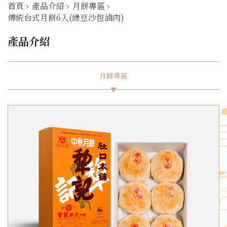
首頁
›
產品介紹
›
月餅專區
›
傳統台式月餅6入(綠豆沙包滷肉)
產品介紹
月餅專區