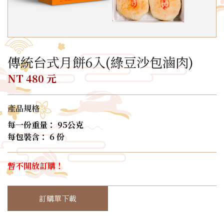
傳統台式月餅6入(綠豆沙包滷肉)
NT 480 元
產品規格
每一份重量： 95公克
每包裝含： 6 份
暫不開放訂購！
訂購單下載