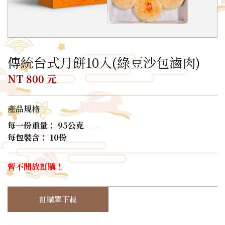
傳統台式月餅10入(綠豆沙包滷肉)
NT 800 元
產品規格
每一份重量： 95公克
每包裝含： 10份
暫不開放訂購！
訂購單下載