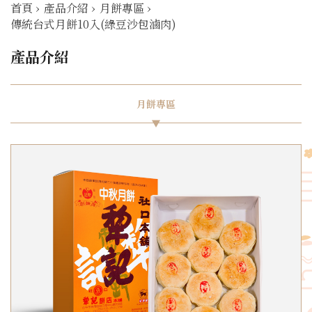
首頁
›
產品介紹
›
月餅專區
›
傳統台式月餅10入(綠豆沙包滷肉)
產品介紹
月餅專區