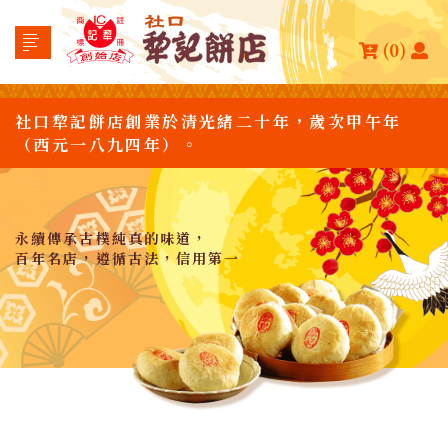
(0)
社口犂記餅店創業於清光緒二十年，歲次甲午年
（西元一八九四年）。
永續傳承古樸純真的味道，
百年名店，遵循古法，信用第一