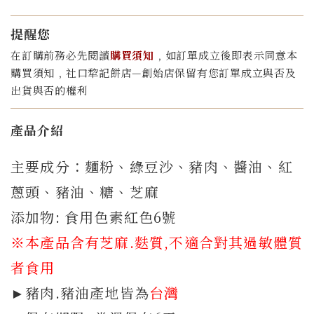
提醒您
在訂購前務必先閱讀
購買須知
﹐如訂單成立後即表示同意本
購買須知﹐社口犂記餅店—創始店保留有您訂單成立與否及
出貨與否的權利
產品介紹
主要成分：麵粉、綠豆沙、豬肉、醬油、紅
蔥頭、豬油、糖、芝麻
添加物: 食用色素紅色6號
※本產品含有芝麻.
麩質,
不適合對其過敏體質
者食用
►豬肉.豬油產地皆為
台灣