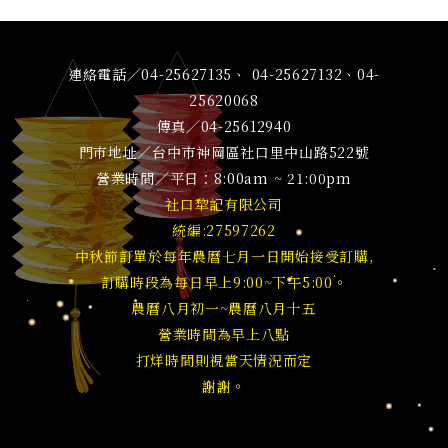
連絡電話／04-25627135、 04-25627132、04-
25620068
傳真／04-25612940
門市地址／台中市神岡區社口里中山路522號
營業時間／平日：8:00am ~ 21:00pm
社口犂記有限公司
統編:27597262
中秋節訂單於每年農曆七月一日開始接受訂購,
訂購時段為每日早上9:00~下午5:00。
農曆八月初一~農曆八月十五
營業時間為早上八點
打烊時間則視當天情況而定
謝謝。