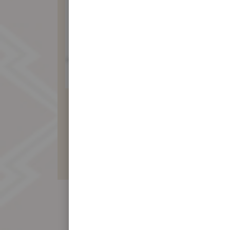
素食蓮子餅禮盒
410 元
暫不開放訂購！