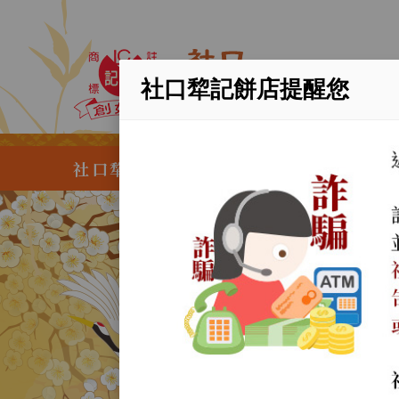
社口犂記餅店提醒您
社口犂記餅店創業於清光緒二十年，歲
永續
百年