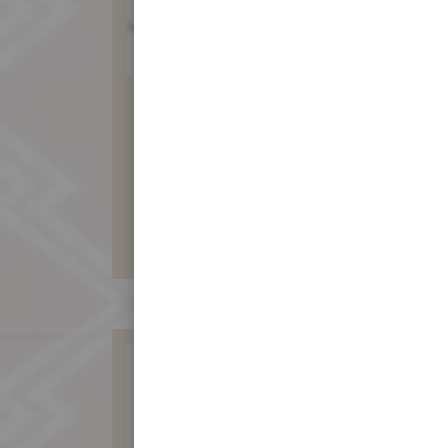
純素食月餅12入
(綠豆沙包素料)
960 元
暫不開放訂購！