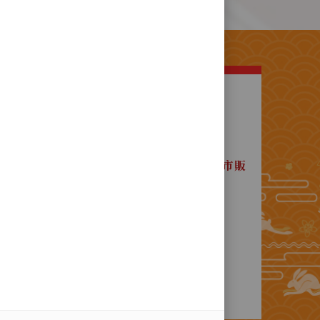
明
緒20年 ，歲次甲午年(西元1894年)
所產製傳統口味產品 ，完全自產自銷 ，
區中山路520號 <社口犂記餅店本店> 門市販
家早期分店 ，久已"各自獨立經營" ，
無連鎖事宜！
他地區標榜販售類似產品之處所，
店 ，亦非本店供貨之銷售據點 ！
地以外絕無直營分店或其他銷售據點，
察 ！