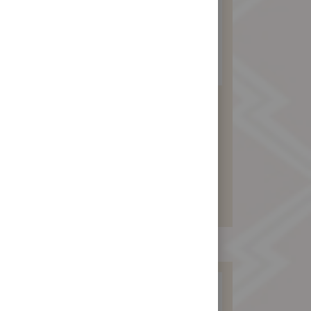
素食杏仁酥禮盒
580 元
暫不開放訂購！