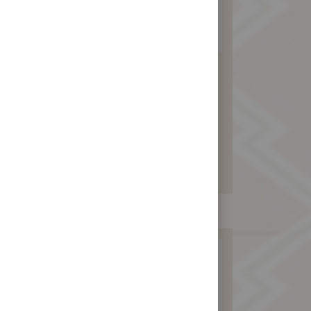
純素食月餅6入
(綠豆沙包素料)
480 元
暫不開放訂購！