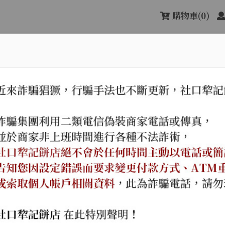
購物車
(0)
關於社口犂記
最新消息
產品
次甲午年（西元一八九四年）。
傳承古樸純真的味道，
名店，遵循古法，信用第一