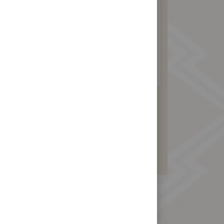
素食牛奶豆沙禮盒
390 元
暫不開放訂購！