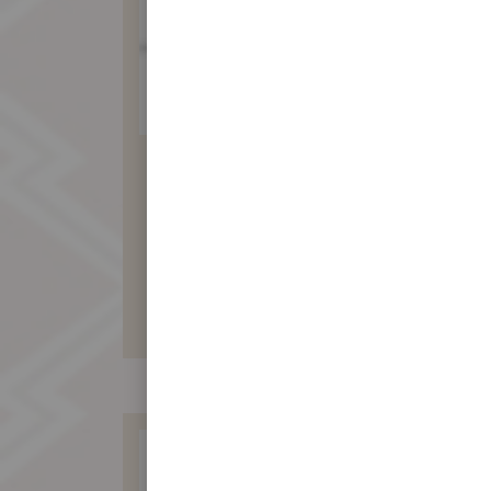
素食麥芽餅禮盒
(20入)
580 元
暫不開放訂購！