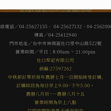
絡電話／04-25627135、 04-25627132、04-256200
傳真／04-25612940
門市地址／台中市神岡區社口里中山路522號
營業時間／平日：8:00am ~ 21:00pm
社口犂記有限公司
統編:27597262
中秋節訂單於每年農曆七月一日開始接受訂購,
訂購時段為每日早上9:00~下午5:00。
農曆八月初一~農曆八月十五
營業時間為早上八點
打烊時間則視當天情況而定