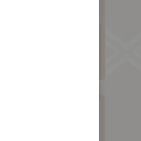
紅豆沙訂婚禮餅
300 元
暫不開放訂購！