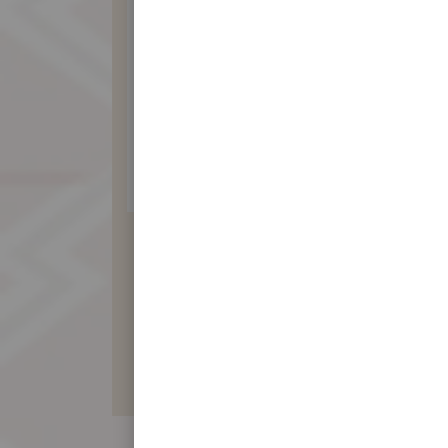
素食龍鳳訂婚餅禮盒
(6入)
870 元
暫不開放訂購！