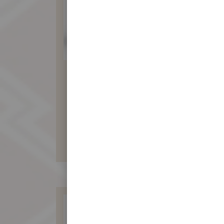
酥皮鹹綠豆沙禮餅
470 元
暫不開放訂購！