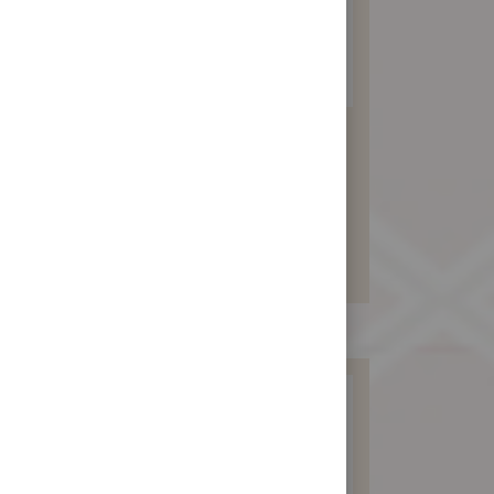
鹹綠豆沙訂婚禮餅
470 元
暫不開放訂購！