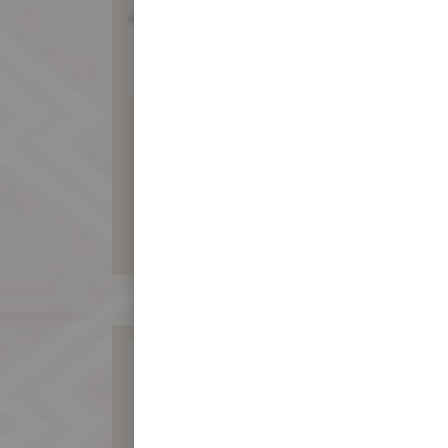
白豆沙訂婚禮餅
300 元
暫不開放訂購！