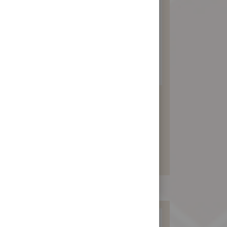
素食紅豆沙訂婚禮餅
360 元
暫不開放訂購！