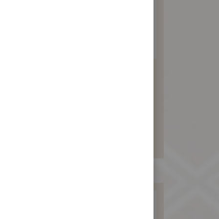
訂婚對餅禮盒
(2入)
以實際訂購內容計價 元
暫不開放訂購！