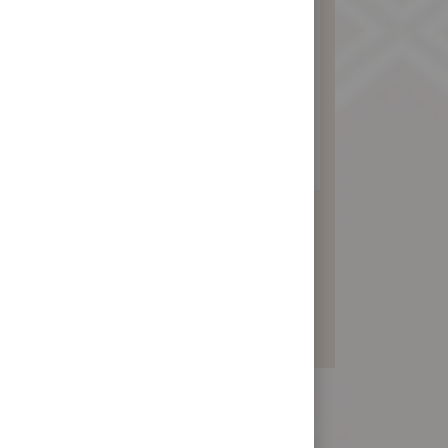
素食鹹綠豆沙訂婚禮餅
480 元
暫不開放訂購！