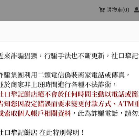
購物車
(0)
關於社口犂記
最新消息
產品
次甲午年（西元一八九四年）。
傳承古樸純真的味道，
名店，遵循古法，信用第一