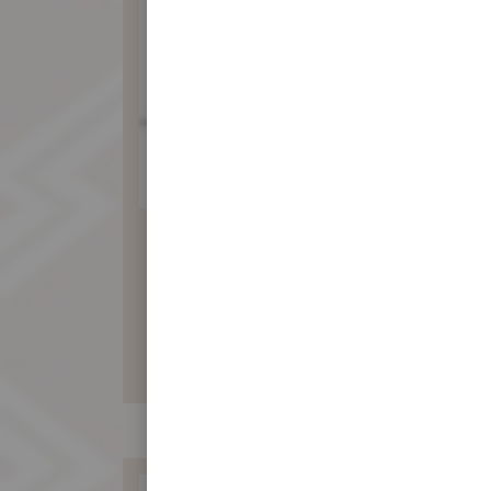
素食白豆沙訂婚禮餅
360 元
暫不開放訂購！