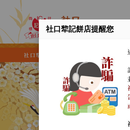
社口犂記餅店提醒您
社口犂記餅店創業於清光緒二十年，歲
永續
百年