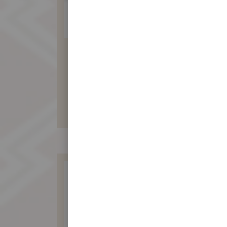
傳統訂婚肉餅
260 元
暫不開放訂購！