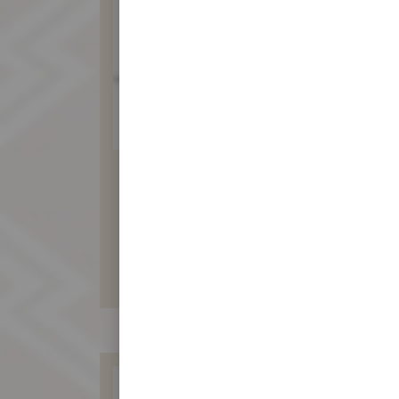
素食訂婚肉餅
330 元
暫不開放訂購！