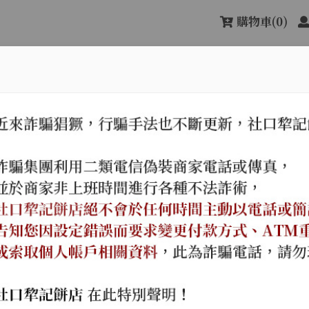
購物車
(0)
關於社口犂記
最新消息
產品
次甲午年（西元一八九四年）。
傳承古樸純真的味道，
名店，遵循古法，信用第一