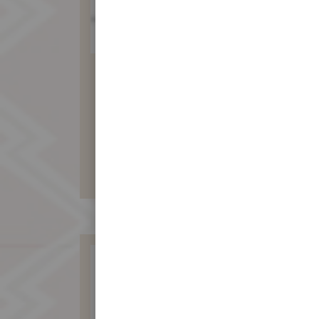
傳統台式月餅12入
(綠豆沙包滷肉)
960 元
暫不開放訂購！