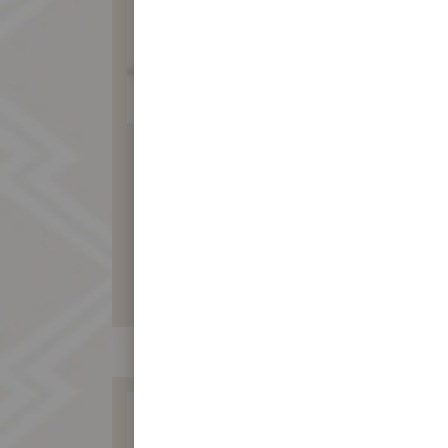
綠豆椪10入
(葷食-純綠豆沙)
800 元
暫不開放訂購！