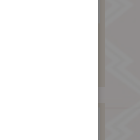
傳統台式月餅6入
(綠豆沙包滷肉)
480 元
暫不開放訂購！