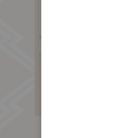
純素月餅10入
(綠豆沙包素料)
800 元
暫不開放訂購！