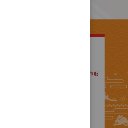
明
緒20年 ，歲次甲午年(西元1894年)
所產製傳統口味產品 ，完全自產自銷 ，
區中山路520號 <社口犂記餅店本店> 門市販
家早期分店 ，久已"各自獨立經營" ，
無連鎖事宜！
他地區標榜販售類似產品之處所，
店 ，亦非本店供貨之銷售據點 ！
地以外絕無直營分店或其他銷售據點，
察 ！