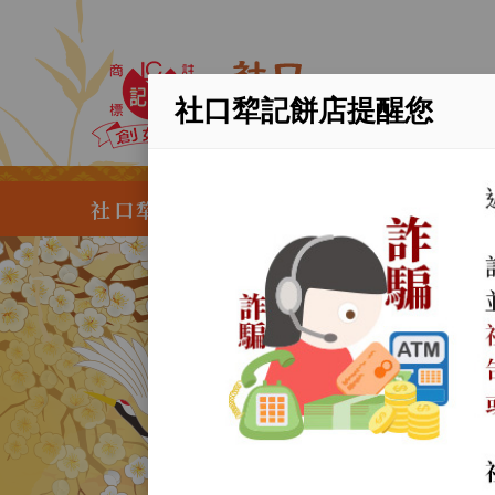
社口犂記餅店提醒您
社口犂記餅店創業於清光緒二十年，歲
永續
百年