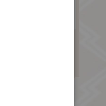
純素月餅12入
(綠豆沙包素料)
960 元
暫不開放訂購！