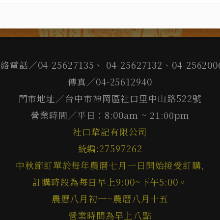
絡電話／04-25627135、 04-25627132、04-256200
傳真／04-25612940
門市地址／台中市神岡區社口里中山路522號
營業時間／平日：8:00am ~ 21:00pm
社口犂記有限公司
統編:27597262
中秋節訂單於每年農曆七月一日開始接受訂購,
訂購時段為每日早上9:00~下午5:00。
農曆八月初一~農曆八月十五
營業時間為早上八點