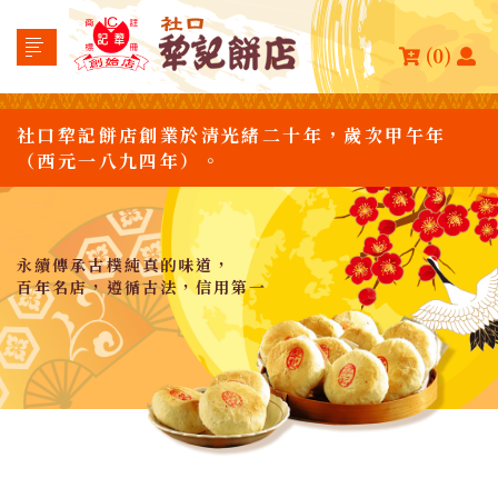
(0)
社口犂記餅店創業於清光緒二十年，歲次甲午年
（西元一八九四年）。
永續傳承古樸純真的味道，
百年名店，遵循古法，信用第一