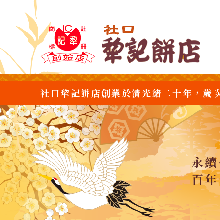
社口犂記餅店創業於清光緒二十年，歲
永續
百年