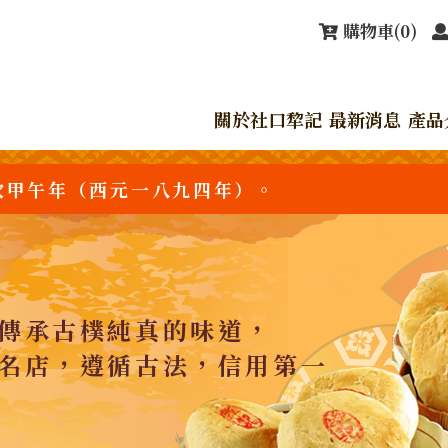
購物車
(0)
關於社口犂記
最新消息
產品
次甲午年（西元一八九四年）。
傳承古樸純真的味道，
名店，遵循古法，信用第一