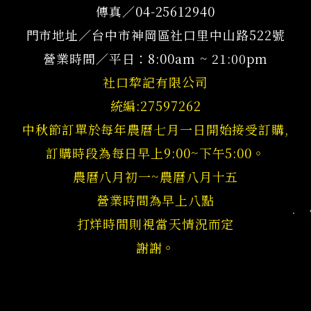
傳真／04-25612940
門市地址／台中市神岡區社口里中山路522號
營業時間／平日：8:00am ~ 21:00pm
社口犂記有限公司
統編:27597262
中秋節訂單於每年農曆七月一日開始接受訂購,
訂購時段為每日早上9:00~下午5:00。
農曆八月初一~農曆八月十五
營業時間為早上八點
打烊時間則視當天情況而定
謝謝。