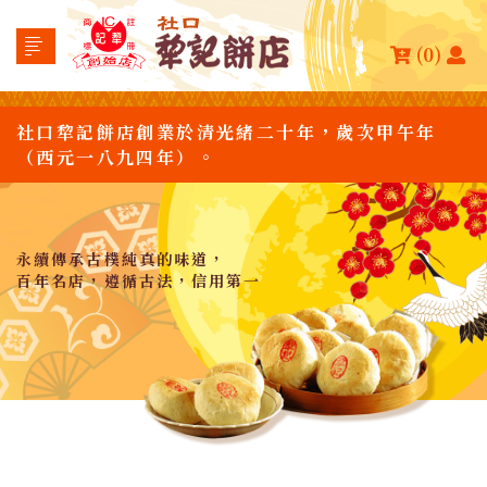
(0)
社口犂記餅店創業於清光緒二十年，歲次甲午年
（西元一八九四年）。
永續傳承古樸純真的味道，
百年名店，遵循古法，信用第一