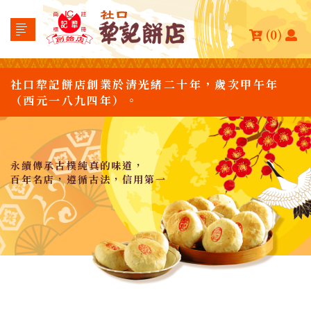
(0)
社口犂記餅店創業於清光緒二十年，歲次甲午年
（西元一八九四年）。
永續傳承古樸純真的味道，
百年名店，遵循古法，信用第一