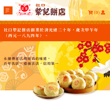
(0)
社口犂記餅店創業於清光緒二十年，歲次甲午年
（西元一八九四年）。
永續傳承古樸純真的味道，
百年名店，遵循古法，信用第一