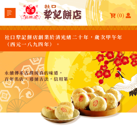
(0)
社口犂記餅店創業於清光緒二十年，歲次甲午年
（西元一八九四年）。
永續傳承古樸純真的味道，
百年名店，遵循古法，信用第一