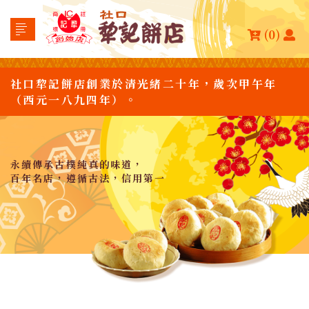
(0)
社口犂記餅店創業於清光緒二十年，歲次甲午年
（西元一八九四年）。
永續傳承古樸純真的味道，
百年名店，遵循古法，信用第一