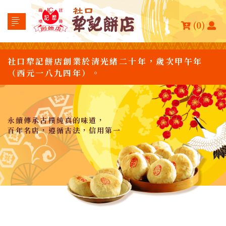
(0)
社口犂記餅店創業於清光緒二十年，歲次甲午年
（西元一八九四年）。
永續傳承古樸純真的味道，
百年名店，遵循古法，信用第一